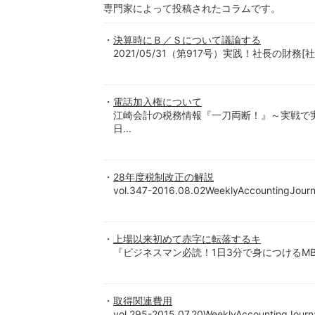
専門家によって投稿されたコラムです。
決算時にＢ／Ｓについて議論する
2021/05/31（第917号）実践！社長の財
電話加入権について
江崎会計の税務情報『一刀両断！』～実戦で
日...
28年度税制改正の解説
vol.347-2016.08.02WeeklyAccounting
上場以来初めて赤字に転落するキ
『ビジネスマン必読！1日3分で身につけるMB
取得関連費用
vol.295-2015.07.20WeeklyAccountingJ