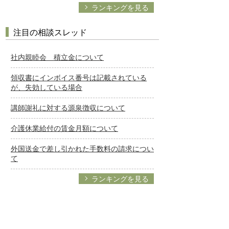
ランキングを見る
注目の相談スレッド
社内親睦会 積立金について
領収書にインボイス番号は記載されている
が、失効している場合
講師謝礼に対する源泉徴収について
介護休業給付の賃金月額について
外国送金で差し引かれた手数料の請求につい
て
ランキングを見る