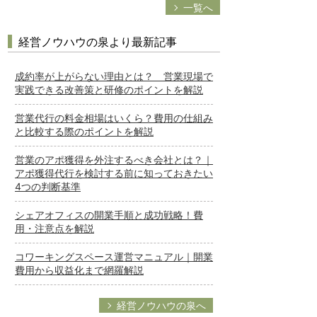
一覧へ
経営ノウハウの泉より最新記事
成約率が上がらない理由とは？ 営業現場で
実践できる改善策と研修のポイントを解説
営業代行の料金相場はいくら？費用の仕組み
と比較する際のポイントを解説
営業のアポ獲得を外注するべき会社とは？｜
アポ獲得代行を検討する前に知っておきたい
4つの判断基準
シェアオフィスの開業手順と成功戦略！費
用・注意点を解説
コワーキングスペース運営マニュアル｜開業
費用から収益化まで網羅解説
経営ノウハウの泉へ