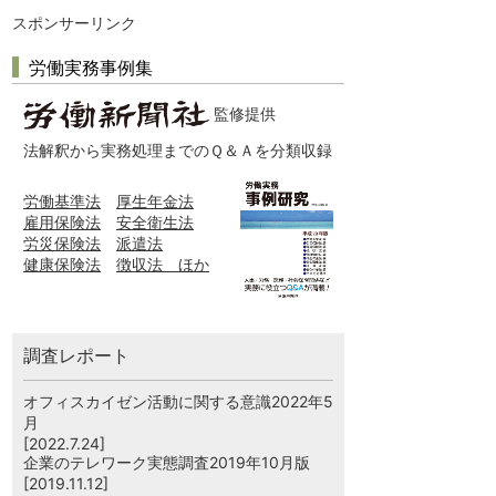
スポンサーリンク
労働実務事例集
監修提供
法解釈から実務処理までのＱ＆Ａを分類収録
労働基準法
厚生年金法
雇用保険法
安全衛生法
労災保険法
派遣法
健康保険法
徴収法 ほか
調査レポート
オフィスカイゼン活動に関する意識2022年5
月
[2022.7.24]
企業のテレワーク実態調査2019年10月版
[2019.11.12]