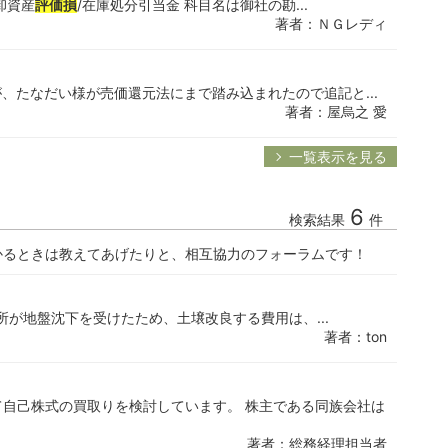
卸資産
評価損
/在庫処分引当金 科目名は御社の勘...
著者：ＮＧレディ
、たなだい様が売価還元法にまで踏み込まれたので追記と...
著者：屋烏之 愛
一覧表示を見る
6
検索結果
件
かるときは教えてあげたりと、相互協力のフォーラムです！
所が地盤沈下を受けたため、土壌改良する費用は、...
著者：ton
自己株式の買取りを検討しています。 株主である同族会社は
著者：総務経理担当者