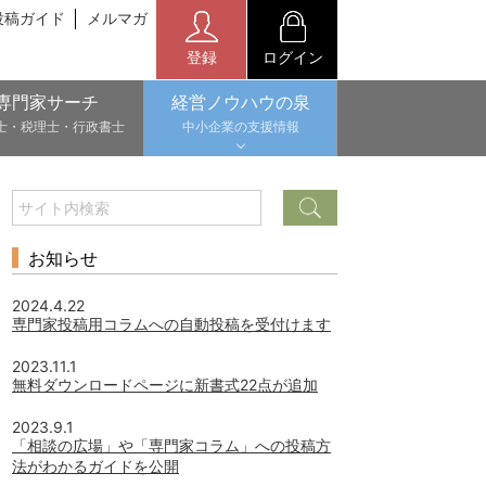
投稿ガイド
メルマガ
登録
ログイン
専門家サーチ
経営ノウハウの泉
士・税理士・行政書士
中小企業の支援情報
お知らせ
2024.4.22
専門家投稿用コラムへの自動投稿を受付けます
2023.11.1
無料ダウンロードページに新書式22点が追加
2023.9.1
「相談の広場」や「専門家コラム」への投稿方
法がわかるガイドを公開