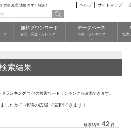
ヘルプ
サイトマップ
総務 労務 経理 法務 今すぐ解決！
無料ダウンロード
データベース
ース
書式・調査・カレンダー
事例・ランキング
社労
検索結果
ードランキング
で他の検索ワードランキングも確認できます。
りましたか？
相談の広場
で質問できます！
42
検索結果
件