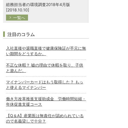
総務担当者の環境調査2018年4月版
[2018.10.10]
一覧へ
注目のコラム
入社直後や退職直後で健康保険証が手元に無
い期間をどうするか。
不正な休暇？ 嘘の理由で休暇を取り、子供
と遊んだ。
マイナンバーカードはもう取得した？ もっ
と使えるマイナンバー
働き方改革推進支援助成金 労働時間短縮・
年休促進支援コース
【Q＆A】産業医は無責任が認められている
ので名義貸しで十分？