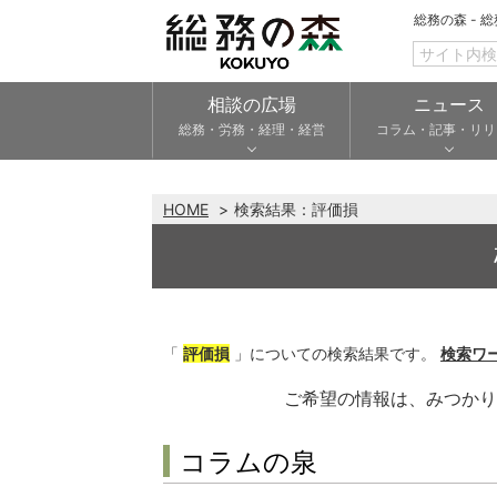
総務の森 - 
相談の広場
ニュース
総務・労務・経理・経営
コラム・記事・リリ
HOME
検索結果：
評価損
「
評価損
」についての検索結果です。
検索ワ
ご希望の情報は、みつか
コラムの泉