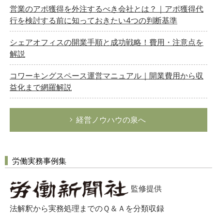
営業のアポ獲得を外注するべき会社とは？｜アポ獲得代
行を検討する前に知っておきたい4つの判断基準
シェアオフィスの開業手順と成功戦略！費用・注意点を
解説
コワーキングスペース運営マニュアル｜開業費用から収
益化まで網羅解説
経営ノウハウの泉へ
労働実務事例集
監修提供
法解釈から実務処理までのＱ＆Ａを分類収録