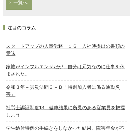
一覧へ
注目のコラム
スタートアップの人事労務 １６ 入社時提出の書類の
意味
家族がインフルエンザだが、自分は元気なのに仕事を休
まされた。
令和３年－労災法問３－Ｂ「特別加入者に係る通勤災
害」
社労士認証制度13 健康結果に所見のある従業員を把握
しよう
学生納付特例の手続きをしなかった結果、障害年金が不