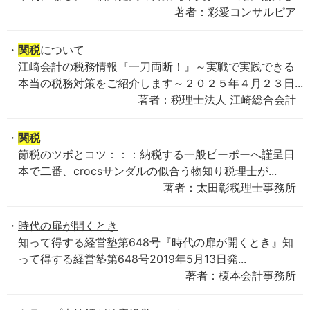
著者：彩愛コンサルピア
関税
について
江崎会計の税務情報『一刀両断！』～実戦で実践できる
本当の税務対策をご紹介します～２０２５年４月２３日...
著者：税理士法人 江崎総合会計
関税
節税のツボとコツ：：：納税する一般ピーポーへ謹呈日
本で二番、crocsサンダルの似合う物知り税理士が...
著者：太田彰税理士事務所
時代の扉が開くとき
知って得する経営塾第648号『時代の扉が開くとき』知
って得する経営塾第648号2019年5月13日発...
著者：榎本会計事務所