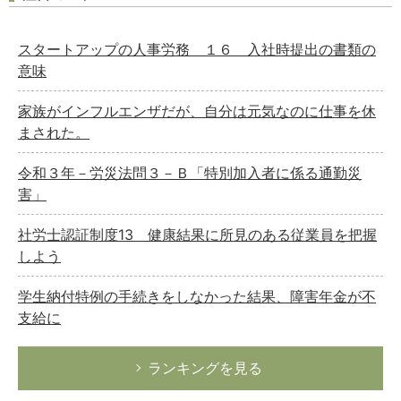
スタートアップの人事労務 １６ 入社時提出の書類の
意味
家族がインフルエンザだが、自分は元気なのに仕事を休
まされた。
令和３年－労災法問３－Ｂ「特別加入者に係る通勤災
害」
社労士認証制度13 健康結果に所見のある従業員を把握
しよう
学生納付特例の手続きをしなかった結果、障害年金が不
支給に
ランキングを見る