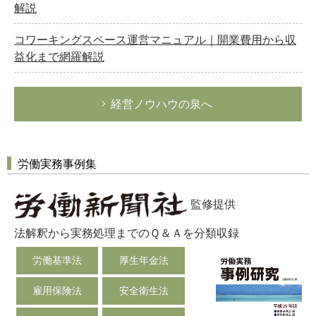
解説
コワーキングスペース運営マニュアル｜開業費用から収
益化まで網羅解説
経営ノウハウの泉へ
労働実務事例集
監修提供
法解釈から実務処理までのＱ＆Ａを分類収録
労働基準法
厚生年金法
雇用保険法
安全衛生法