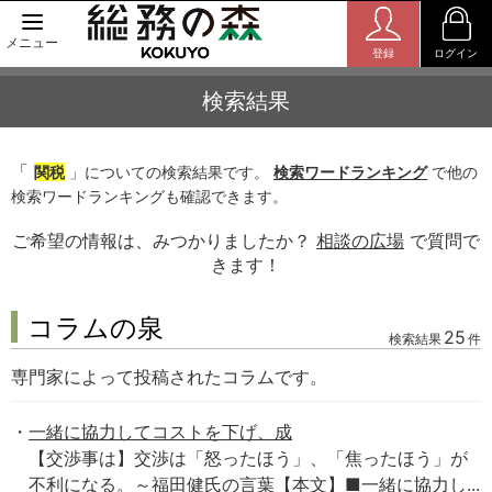
メニュー
登録
ログイン
検索結果
「
関税
」についての検索結果です。
検索ワードランキング
で他の
検索ワードランキングも確認できます。
ご希望の情報は、みつかりましたか？
相談の広場
で質問で
きます！
コラムの泉
25
検索結果
件
専門家によって投稿されたコラムです。
一緒に協力してコストを下げ、成
【交渉事は】交渉は「怒ったほう」、「焦ったほう」が
不利になる。～福田健氏の言葉【本文】■一緒に協力し...