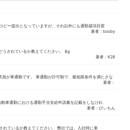
はコピー提出となっていますが、それ以外にも通勤届項目変
著者：booby
でどうされているか教えてください。 &g
著者：K28
業員が車通勤です。 車通勤が許可制で、最低限条件を満たさな
著者：
自動車通勤における通勤手当支給申請書を記載をしなけれ
著者：ぴぃちん
されているか教えてください。 弊社では、入社時に車