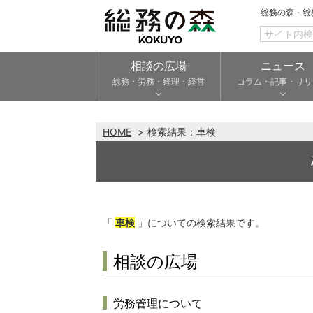
総務の森 - 
相談の広場
ニュース
総務・労務・経理・経営
コラム・記事・リリ
HOME
検索結果：
車検
「
車検
」についての検索結果です。
相談の広場
労務管理について