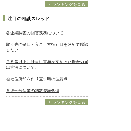
ランキングを見る
注目の相談スレッド
各企業調査の回答義務について
取引先の締日・入金（支払）日を改めて確認
したい
７５歳以上に社員に賞与を支払った場合の届
出方法について。
会社住所印を作り直す時の注意点
育児部分休業の端数減額処理
ランキングを見る