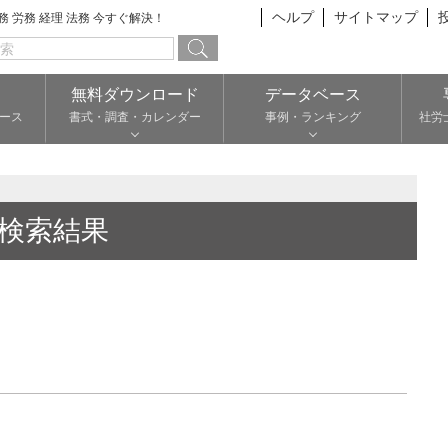
ヘルプ
サイトマップ
総務 労務 経理 法務 今すぐ解決！
無料ダウンロード
データベース
ース
書式・調査・カレンダー
事例・ランキング
社労
検索結果