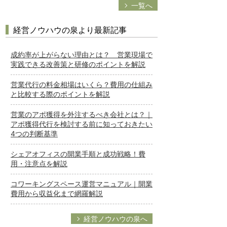
一覧へ
経営ノウハウの泉より最新記事
成約率が上がらない理由とは？ 営業現場で
実践できる改善策と研修のポイントを解説
営業代行の料金相場はいくら？費用の仕組み
と比較する際のポイントを解説
営業のアポ獲得を外注するべき会社とは？｜
アポ獲得代行を検討する前に知っておきたい
4つの判断基準
シェアオフィスの開業手順と成功戦略！費
用・注意点を解説
コワーキングスペース運営マニュアル｜開業
費用から収益化まで網羅解説
経営ノウハウの泉へ