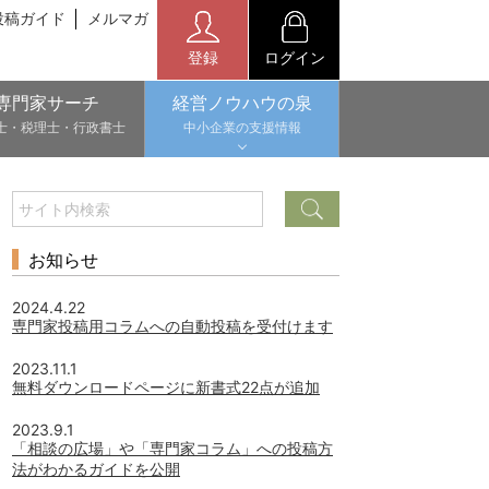
投稿ガイド
メルマガ
登録
ログイン
専門家サーチ
経営ノウハウの泉
士・税理士・行政書士
中小企業の支援情報
お知らせ
2024.4.22
専門家投稿用コラムへの自動投稿を受付けます
2023.11.1
無料ダウンロードページに新書式22点が追加
2023.9.1
「相談の広場」や「専門家コラム」への投稿方
法がわかるガイドを公開