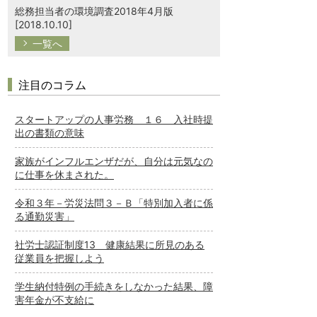
総務担当者の環境調査2018年4月版
[2018.10.10]
一覧へ
注目のコラム
スタートアップの人事労務 １６ 入社時提
出の書類の意味
家族がインフルエンザだが、自分は元気なの
に仕事を休まされた。
令和３年－労災法問３－Ｂ「特別加入者に係
る通勤災害」
社労士認証制度13 健康結果に所見のある
従業員を把握しよう
学生納付特例の手続きをしなかった結果、障
害年金が不支給に