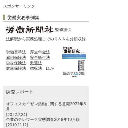
スポンサーリンク
労働実務事例集
監修提供
法解釈から実務処理までのＱ＆Ａを分類収録
労働基準法
厚生年金法
雇用保険法
安全衛生法
労災保険法
派遣法
健康保険法
徴収法 ほか
調査レポート
オフィスカイゼン活動に関する意識2022年5
月
[2022.7.24]
企業のテレワーク実態調査2019年10月版
[2019.11.12]