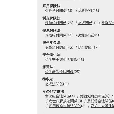
雇用保険法
保険給付関係
(39)
総則関係
(16)
労災保険法
保険給付関係
(26)
徴収関係
(1)
総則関
健康保険法
保険給付関係
(40)
総則関係
(61)
厚生年金法
保険給付関係
(75)
総則関係
(17)
安全衛生法
労働安全衛生法関係
(46)
派遣法
労働者派遣法関係
(25)
徴収法
徴収法関係
(11)
その他労働法
労働組合法関係
(4)
労働契約法関係
(6)
次世代育成法関係
(3)
最低賃金法関係
(
雇用機会均等法関係
(3)
育児・介護休