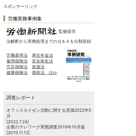
スポンサーリンク
労働実務事例集
監修提供
法解釈から実務処理までのＱ＆Ａを分類収録
労働基準法
厚生年金法
雇用保険法
安全衛生法
労災保険法
派遣法
健康保険法
徴収法 ほか
調査レポート
オフィスカイゼン活動に関する意識2022年5
月
[2022.7.24]
企業のテレワーク実態調査2019年10月版
[2019.11.12]