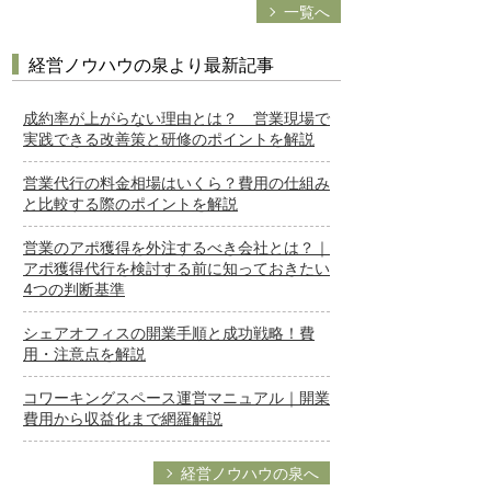
一覧へ
経営ノウハウの泉より最新記事
成約率が上がらない理由とは？ 営業現場で
実践できる改善策と研修のポイントを解説
営業代行の料金相場はいくら？費用の仕組み
と比較する際のポイントを解説
営業のアポ獲得を外注するべき会社とは？｜
アポ獲得代行を検討する前に知っておきたい
4つの判断基準
シェアオフィスの開業手順と成功戦略！費
用・注意点を解説
コワーキングスペース運営マニュアル｜開業
費用から収益化まで網羅解説
経営ノウハウの泉へ