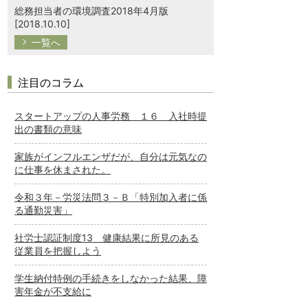
総務担当者の環境調査2018年4月版
[2018.10.10]
一覧へ
注目のコラム
スタートアップの人事労務 １６ 入社時提
出の書類の意味
家族がインフルエンザだが、自分は元気なの
に仕事を休まされた。
令和３年－労災法問３－Ｂ「特別加入者に係
る通勤災害」
社労士認証制度13 健康結果に所見のある
従業員を把握しよう
学生納付特例の手続きをしなかった結果、障
害年金が不支給に