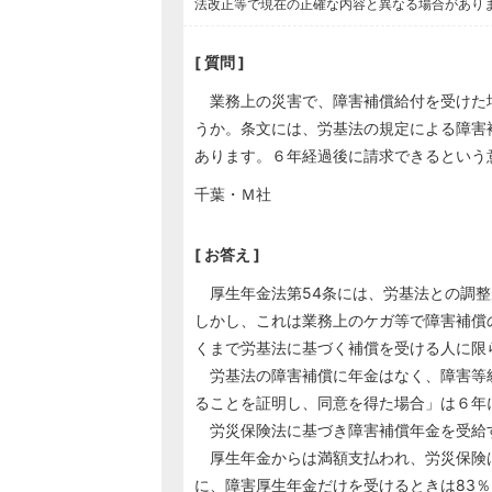
法改正等で現在の正確な内容と異なる場合があり
[ 質問 ]
業務上の災害で、障害補償給付を受けた
うか。条文には、労基法の規定による障害
あります。６年経過後に請求できるという
千葉・Ｍ社
[ お答え ]
厚生年金法第54条には、労基法との調整
しかし、これは業務上のケガ等で障害補償
くまで労基法に基づく補償を受ける人に限
労基法の障害補償に年金はなく、障害等
ることを証明し、同意を得た場合」は６年
労災保険法に基づき障害補償年金を受給
厚生年金からは満額支払われ、労災保険は
に、障害厚生年金だけを受けるときは83