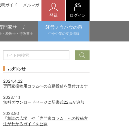
投稿ガイド
メルマガ
登録
ログイン
専門家サーチ
経営ノウハウの泉
士・税理士・行政書士
中小企業の支援情報
お知らせ
2024.4.22
専門家投稿用コラムへの自動投稿を受付けます
2023.11.1
無料ダウンロードページに新書式22点が追加
2023.9.1
「相談の広場」や「専門家コラム」への投稿方
法がわかるガイドを公開