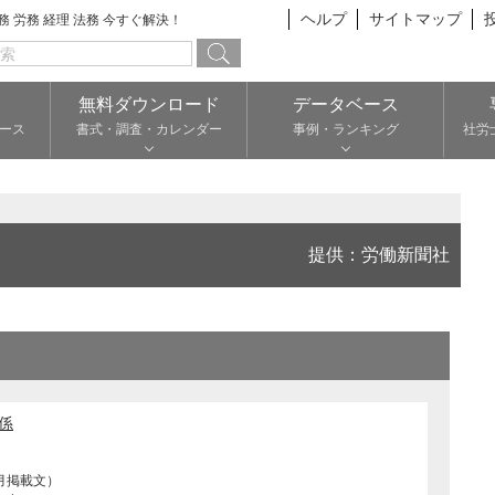
ヘルプ
サイトマップ
総務 労務 経理 法務 今すぐ解決！
無料ダウンロード
データベース
ース
書式・調査・カレンダー
事例・ランキング
社労
提供：労働新聞社
係
月掲載文）