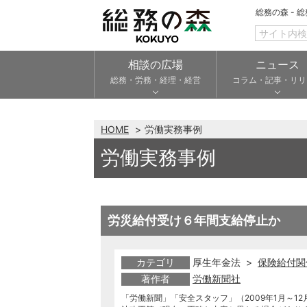
総務の森 - 
相談の広場
ニュース
総務・労務・経理・経営
コラム・記事・リリ
HOME
労働実務事例
労働実務事例
労災給付受け６年間支給停止か
カテゴリ
厚生年金法 >
保険給付関
著作者
労働新聞社
「労働新聞」「安全スタッフ」（2009年1月～12