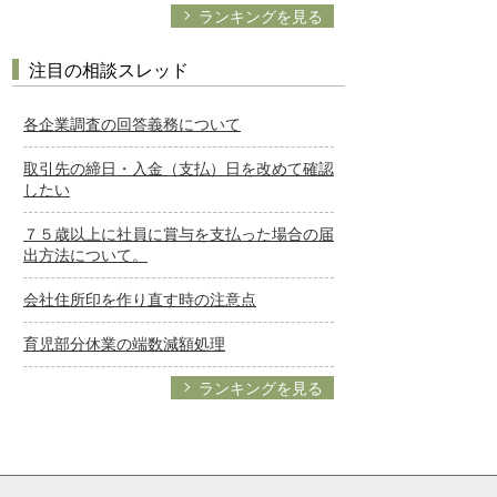
ランキングを見る
注目の相談スレッド
各企業調査の回答義務について
取引先の締日・入金（支払）日を改めて確認
したい
７５歳以上に社員に賞与を支払った場合の届
出方法について。
会社住所印を作り直す時の注意点
育児部分休業の端数減額処理
ランキングを見る