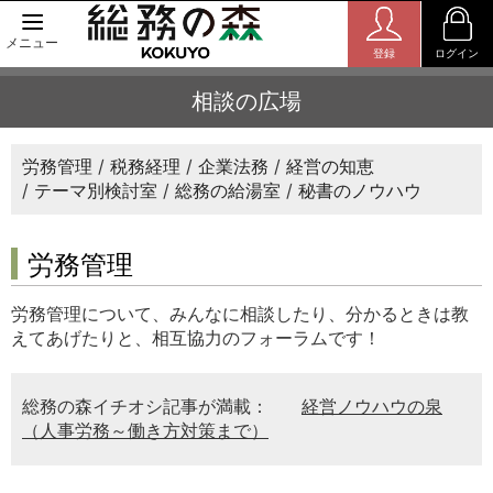
メニュー
登録
ログイン
相談の広場
労務管理
税務経理
企業法務
経営の知恵
テーマ別検討室
総務の給湯室
秘書のノウハウ
労務管理
労務管理について、みんなに相談したり、分かるときは教
えてあげたりと、相互協力のフォーラムです！
総務の森イチオシ記事が満載：
経営ノウハウの泉
（人事労務～働き方対策まで）