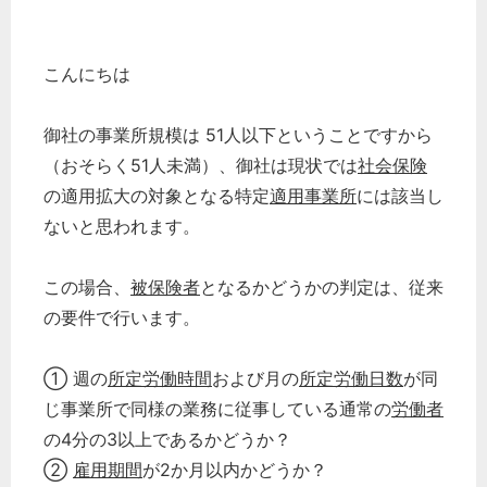
こんにちは
御社の事業所規模は 51人以下ということですから
（おそらく51人未満）、御社は現状では
社会保険
の適用拡大の対象となる特定
適用事業所
には該当し
ないと思われます。
この場合、
被保険者
となるかどうかの判定は、従来
の要件で行います。
① 週の
所定労働時間
および月の
所定労働日数
が同
じ事業所で同様の業務に従事している通常の
労働者
の4分の3以上であるかどうか？
②
雇用期間
が2か月以内かどうか？