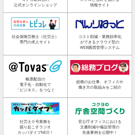
公式オンラインショップ
情報サイト
社会保険労務士（社労士）
コスト削減・業務効率化
専門の求人サイト
ができるクラウド型の
WEB購買管理システム
帳票配信の
総務のお仕事、オフィスや
電子化・自動化で
働き方の取組みをご紹介
「ビジネス」をつなぐ
社労士０号業務を
官公庁オフィスにおける
掘り起こすラジオ
文書削減や備品管理の
カッパダイブNEO！
先進事例を公開中！