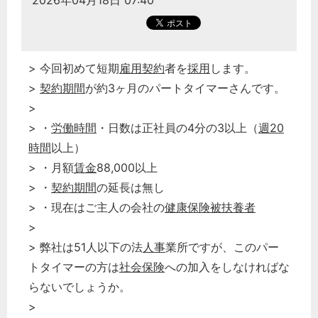
2026年04月18日 07:40
> 今回初めて短期
雇用契約
者を
採用
します。
>
契約期間
が約3ヶ月のパートタイマーさんです。
>
> ・
労働時間
・日数は正社員の4分の3以上（
週20
時間
以上）
> ・月額
賃金
88,000以上
> ・
契約期間
の延長は無し
> ・現在はご主人の会社の
健康保険
被扶養者
>
> 弊社は51人以下の法
人事
業所ですが、このパー
トタイマーの方は
社会保険
への加入をしなければな
らないでしょうか。
>