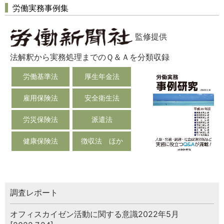
労働実務事例集
監修提供
法解釈から実務処理までのＱ＆Ａを分類収録
労働基準法
厚生年金法
雇用保険法
安全衛生法
労災保険法
派遣法
健康保険法
徴収法 ほか
調査レポート
オフィスカイゼン活動に関する意識2022年5月