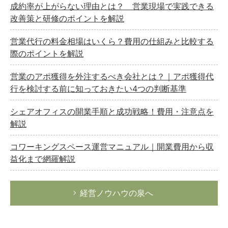
成約率が上がらない理由とは？ 営業現場で実践できる
改善策と研修のポイントを解説
営業代行の料金相場はいくら？費用の仕組みと比較する
際のポイントを解説
営業のアポ獲得を外注するべき会社とは？｜アポ獲得代
行を検討する前に知っておきたい4つの判断基準
シェアオフィスの開業手順と成功戦略！費用・注意点を
解説
コワーキングスペース運営マニュアル｜開業費用から収
益化まで網羅解説
経営ノウハウの泉へ