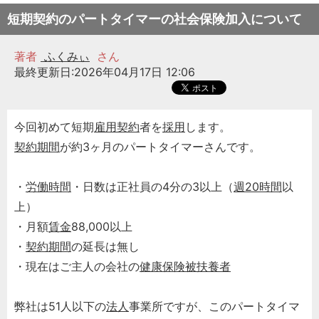
短期契約のパートタイマーの社会保険加入について
著者
ふくみぃ
さん
最終更新日:2026年04月17日 12:06
今回初めて短期
雇用契約
者を
採用
します。
契約期間
が約3ヶ月のパートタイマーさんです。
・
労働時間
・日数は正社員の4分の3以上（
週20時間
以
上）
・月額
賃金
88,000以上
・
契約期間
の延長は無し
・現在はご主人の会社の
健康保険
被扶養者
弊社は51人以下の
法人
事業所ですが、このパートタイマ