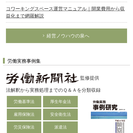
コワーキングスペース運営マニュアル｜開業費用から収
益化まで網羅解説
経営ノウハウの泉へ
労働実務事例集
監修提供
法解釈から実務処理までのＱ＆Ａを分類収録
労働基準法
厚生年金法
雇用保険法
安全衛生法
労災保険法
派遣法