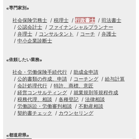
専門家別
社会保険労務士
税理士
行政書士
司法書士
公認会計士
ファイナンシャルプランナー
弁理士
コンサルタント
コーチ
弁護士
中小企業診断士
依頼したい業務
社会・労働保険手続代行
助成金申請
公的書類の作成、申請
コーチング
給与計算
会計処理代行
特許、商標、意匠
経営コンサルティング
就業規則等規程作成
税務代理、相談
各種登記
法律相談
労働訴訟・労働審判相談
不動産相談
契約書チェック
カウンセリング
都道府県