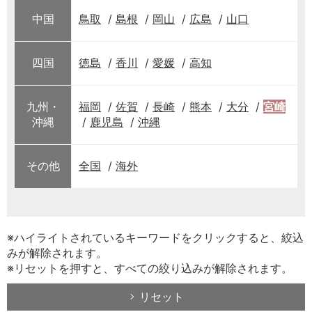
中国
鳥取
島根
岡山
広島
山口
四国
徳島
香川
愛媛
高知
九州・
福岡
佐賀
長崎
熊本
大分
宮崎
沖縄
鹿児島
沖縄
その他
全国
海外
※ハイライトされているキーワードをクリックすると、絞込
みが解除されます。
※リセットを押すと、すべての絞り込みが解除されます。
リセット