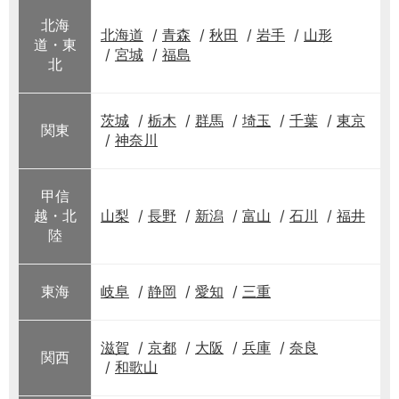
北海
北海道
青森
秋田
岩手
山形
道・東
宮城
福島
北
茨城
栃木
群馬
埼玉
千葉
東京
関東
神奈川
甲信
越・北
山梨
長野
新潟
富山
石川
福井
陸
東海
岐阜
静岡
愛知
三重
滋賀
京都
大阪
兵庫
奈良
関西
和歌山