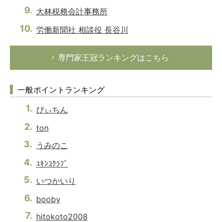
大林税務会計事務所
労働新聞社 相談役 長谷川
専門家王冠ランキングはこちら
一般ポイントランキング
ぴぃちん
ton
うみのこ
ﾕｷﾝｺｸﾗﾌﾞ
いつかいり
booby
hitokoto2008