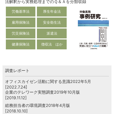
法解釈から実務処理までのＱ＆Ａを分類収録
労働基準法
厚生年金法
雇用保険法
安全衛生法
労災保険法
派遣法
健康保険法
徴収法 ほか
調査レポート
オフィスカイゼン活動に関する意識2022年5月
[2022.7.24]
企業のテレワーク実態調査2019年10月版
[2019.11.12]
総務担当者の環境調査2018年4月版
[2018.10.10]