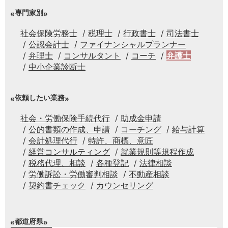
専門家別
社会保険労務士
税理士
行政書士
司法書士
公認会計士
ファイナンシャルプランナー
弁理士
コンサルタント
コーチ
弁護士
中小企業診断士
依頼したい業務
社会・労働保険手続代行
助成金申請
公的書類の作成、申請
コーチング
給与計算
会計処理代行
特許、商標、意匠
経営コンサルティング
就業規則等規程作成
税務代理、相談
各種登記
法律相談
労働訴訟・労働審判相談
不動産相談
契約書チェック
カウンセリング
都道府県