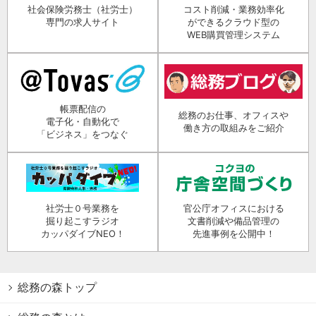
社会保険労務士（社労士）
コスト削減・業務効率化
専門の求人サイト
ができるクラウド型の
WEB購買管理システム
帳票配信の
総務のお仕事、オフィスや
電子化・自動化で
働き方の取組みをご紹介
「ビジネス」をつなぐ
社労士０号業務を
官公庁オフィスにおける
掘り起こすラジオ
文書削減や備品管理の
カッパダイブNEO！
先進事例を公開中！
総務の森トップ