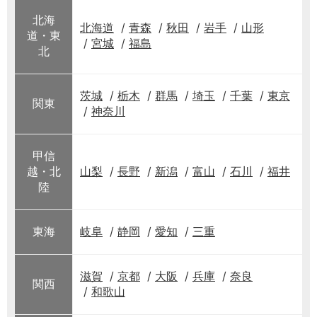
北海
北海道
青森
秋田
岩手
山形
道・東
宮城
福島
北
茨城
栃木
群馬
埼玉
千葉
東京
関東
神奈川
甲信
越・北
山梨
長野
新潟
富山
石川
福井
陸
東海
岐阜
静岡
愛知
三重
滋賀
京都
大阪
兵庫
奈良
関西
和歌山