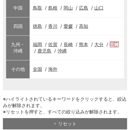
中国
鳥取
島根
岡山
広島
山口
四国
徳島
香川
愛媛
高知
九州・
福岡
佐賀
長崎
熊本
大分
宮崎
沖縄
鹿児島
沖縄
その他
全国
海外
※ハイライトされているキーワードをクリックすると、絞込
みが解除されます。
※リセットを押すと、すべての絞り込みが解除されます。
リセット