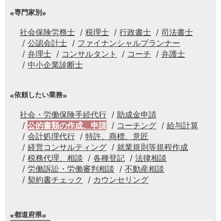
専門家別
社会保険労務士
税理士
行政書士
司法書士
公認会計士
ファイナンシャルプランナー
弁理士
コンサルタント
コーチ
弁護士
中小企業診断士
依頼したい業務
社会・労働保険手続代行
助成金申請
公的書類の作成、申請
コーチング
給与計算
会計処理代行
特許、商標、意匠
経営コンサルティング
就業規則等規程作成
税務代理、相談
各種登記
法律相談
労働訴訟・労働審判相談
不動産相談
契約書チェック
カウンセリング
都道府県