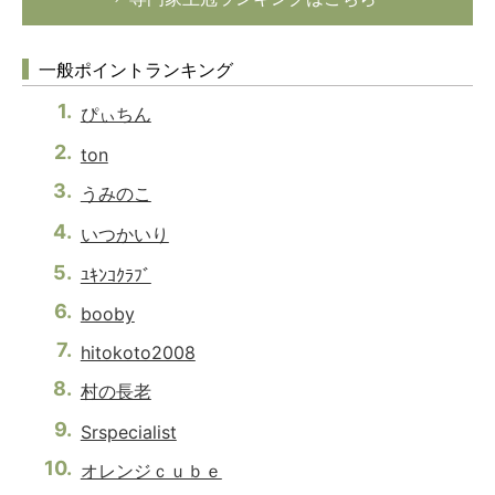
一般ポイントランキング
ぴぃちん
ton
うみのこ
いつかいり
ﾕｷﾝｺｸﾗﾌﾞ
booby
hitokoto2008
村の長老
Srspecialist
オレンジｃｕｂｅ