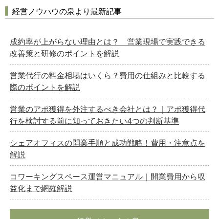
経営ノウハウの泉より最新記事
成約率が上がらない理由とは？ 営業現場で実践できる
改善策と研修のポイントを解説
営業代行の料金相場はいくら？費用の仕組みと比較する
際のポイントを解説
営業のアポ獲得を外注するべき会社とは？｜アポ獲得代
行を検討する前に知っておきたい4つの判断基準
シェアオフィスの開業手順と成功戦略！費用・注意点を
解説
コワーキングスペース運営マニュアル｜開業費用から収
益化まで網羅解説