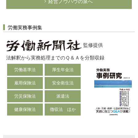
経営ノウハウの泉へ
労働実務事例集
監修提供
法解釈から実務処理までのＱ＆Ａを分類収録
労働基準法
厚生年金法
雇用保険法
安全衛生法
労災保険法
派遣法
健康保険法
徴収法 ほか