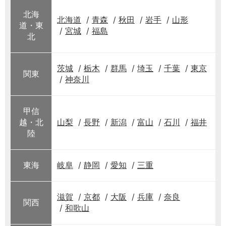
北海
北海道
青森
秋田
岩手
山形
道・東
宮城
福島
北
茨城
栃木
群馬
埼玉
千葉
東京
関東
神奈川
甲信
越・北
山梨
長野
新潟
富山
石川
福井
陸
東海
岐阜
静岡
愛知
三重
滋賀
京都
大阪
兵庫
奈良
関西
和歌山