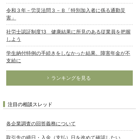
令和３年－労災法問３－Ｂ「特別加入者に係る通勤災
害」
社労士認証制度13 健康結果に所見のある従業員を把握
しよう
学生納付特例の手続きをしなかった結果、障害年金が不
支給に
ランキングを見る
注目の相談スレッド
各企業調査の回答義務について
取引先の締日・入金（支払）日を改めて確認したい