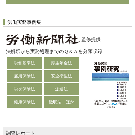
労働実務事例集
監修提供
法解釈から実務処理までのＱ＆Ａを分類収録
労働基準法
厚生年金法
雇用保険法
安全衛生法
労災保険法
派遣法
健康保険法
徴収法 ほか
調査レポート