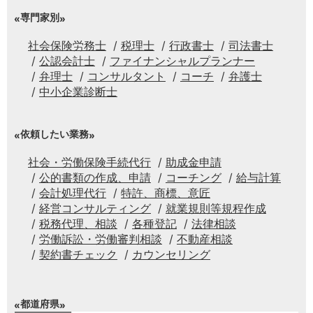
専門家別
社会保険労務士
税理士
行政書士
司法書士
公認会計士
ファイナンシャルプランナー
弁理士
コンサルタント
コーチ
弁護士
中小企業診断士
依頼したい業務
社会・労働保険手続代行
助成金申請
公的書類の作成、申請
コーチング
給与計算
会計処理代行
特許、商標、意匠
経営コンサルティング
就業規則等規程作成
税務代理、相談
各種登記
法律相談
労働訴訟・労働審判相談
不動産相談
契約書チェック
カウンセリング
都道府県