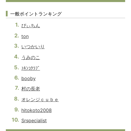
一般ポイントランキング
ぴぃちん
ton
いつかいり
うみのこ
ﾕｷﾝｺｸﾗﾌﾞ
booby
村の長老
オレンジｃｕｂｅ
hitokoto2008
Srspecialist