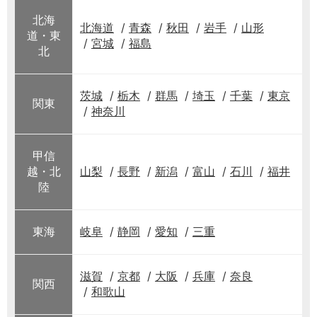
北海
北海道
青森
秋田
岩手
山形
道・東
宮城
福島
北
茨城
栃木
群馬
埼玉
千葉
東京
関東
神奈川
甲信
越・北
山梨
長野
新潟
富山
石川
福井
陸
東海
岐阜
静岡
愛知
三重
滋賀
京都
大阪
兵庫
奈良
関西
和歌山