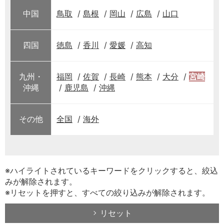
中国
鳥取
島根
岡山
広島
山口
四国
徳島
香川
愛媛
高知
九州・
福岡
佐賀
長崎
熊本
大分
宮崎
沖縄
鹿児島
沖縄
その他
全国
海外
※ハイライトされているキーワードをクリックすると、絞込
みが解除されます。
※リセットを押すと、すべての絞り込みが解除されます。
リセット