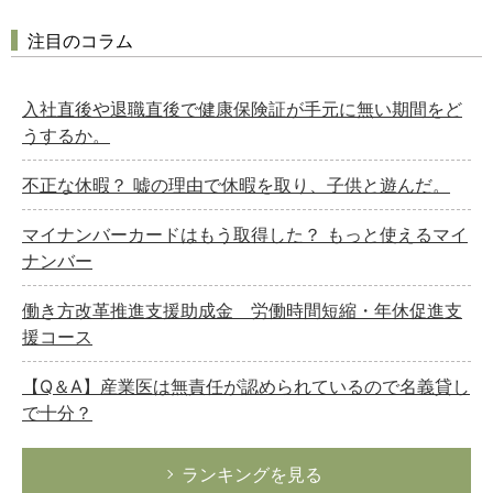
注目のコラム
入社直後や退職直後で健康保険証が手元に無い期間をど
うするか。
不正な休暇？ 嘘の理由で休暇を取り、子供と遊んだ。
マイナンバーカードはもう取得した？ もっと使えるマイ
ナンバー
働き方改革推進支援助成金 労働時間短縮・年休促進支
援コース
【Q＆A】産業医は無責任が認められているので名義貸し
で十分？
ランキングを見る