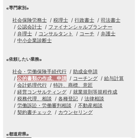
専門家別
社会保険労務士
税理士
行政書士
司法書士
公認会計士
ファイナンシャルプランナー
弁理士
コンサルタント
コーチ
弁護士
中小企業診断士
依頼したい業務
社会・労働保険手続代行
助成金申請
公的書類の作成、申請
コーチング
給与計算
会計処理代行
特許、商標、意匠
経営コンサルティング
就業規則等規程作成
税務代理、相談
各種登記
法律相談
労働訴訟・労働審判相談
不動産相談
契約書チェック
カウンセリング
都道府県