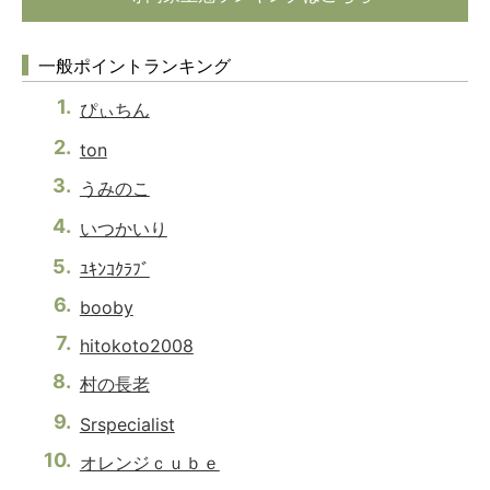
一般ポイントランキング
ぴぃちん
ton
うみのこ
いつかいり
ﾕｷﾝｺｸﾗﾌﾞ
booby
hitokoto2008
村の長老
Srspecialist
オレンジｃｕｂｅ