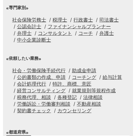
専門家別
社会保険労務士
税理士
行政書士
司法書士
公認会計士
ファイナンシャルプランナー
弁理士
コンサルタント
コーチ
弁護士
中小企業診断士
依頼したい業務
社会・労働保険手続代行
助成金申請
公的書類の作成、申請
コーチング
給与計算
会計処理代行
特許、商標、意匠
経営コンサルティング
就業規則等規程作成
税務代理、相談
各種登記
法律相談
労働訴訟・労働審判相談
不動産相談
契約書チェック
カウンセリング
都道府県