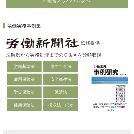
経営ノウハウの泉へ
労働実務事例集
監修提供
法解釈から実務処理までのＱ＆Ａを分類収録
労働基準法
厚生年金法
雇用保険法
安全衛生法
労災保険法
派遣法
健康保険法
徴収法 ほか