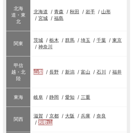
北海
北海道
青森
秋田
岩手
山形
道・東
宮城
福島
北
茨城
栃木
群馬
埼玉
千葉
東京
関東
神奈川
甲信
越・北
山梨
長野
新潟
富山
石川
福井
陸
東海
岐阜
静岡
愛知
三重
滋賀
京都
大阪
兵庫
奈良
関西
和歌山