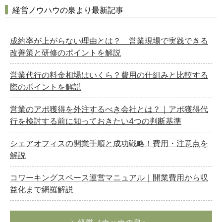
経営ノウハウの泉より最新記事
成約率が上がらない理由とは？ 営業現場で実践できる
改善策と研修のポイントを解説
営業代行の料金相場はいくら？費用の仕組みと比較する
際のポイントを解説
営業のアポ獲得を外注するべき会社とは？｜アポ獲得代
行を検討する前に知っておきたい4つの判断基準
シェアオフィスの開業手順と成功戦略！費用・注意点を
解説
コワーキングスペース運営マニュアル｜開業費用から収
益化まで網羅解説