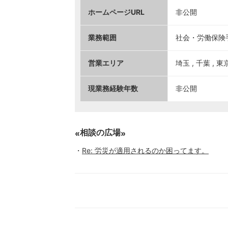
ホームページURL
非公開
業務範囲
社会・労働保険手
営業エリア
埼玉 , 千葉 , 東
現業務経験年数
非公開
相談の広場
Re: 労災が適用されるのか困ってます。