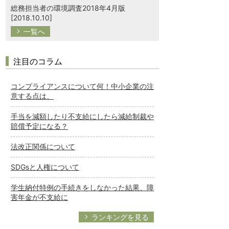
総務担当者の環境調査2018年4月版
[2018.10.10]
一覧へ
注目のコラム
コンプライアンスについて何！中小企業の注
意する点は、
手当を減額したり不支給にしたら減給制裁や
賠償予定になる？
法改正関係について
SDGsと人権について
学生納付特例の手続きをしなかった結果、障
害年金が不支給に
ランキングを見る