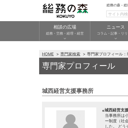
総務の森 - 
相談の広場
ニュース
総務・労務・経理・経営
コラム・記事・リリ
HOME
専門家検索
専門家プロフィール：
専門家プロフィール
城西経営支援事務所
城西経営支援
当事務所は
ー制度（社
した。 どう