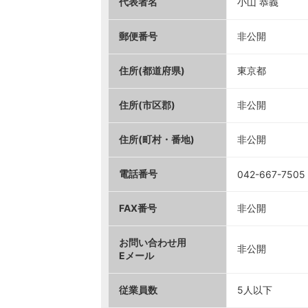
代表者名
小山 恭義
郵便番号
非公開
住所(都道府県)
東京都
住所(市区郡)
非公開
住所(町村・番地)
非公開
電話番号
042-667-7505
FAX番号
非公開
お問い合わせ用
非公開
Eメール
従業員数
5人以下