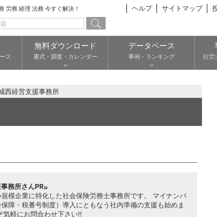
ヘルプ
サイトマップ
総務 労務 経理 法務 今すぐ解決！
無料ダウンロード
データベース
ース
書式・調査・カレンダー
事例・ランキング
社労
城西経営支援事務所
事務所さんPR
小規模企業に特化した社会保険労務士事務所です。 マイナンバ
会保障・税番号制度）導入にともなう社内準備の支援も始めま
ぞ気軽にお問合わせ下さい!!