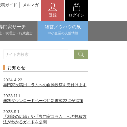
投稿ガイド
メルマガ
登録
ログイン
専門家サーチ
経営ノウハウの泉
士・税理士・行政書士
中小企業の支援情報
お知らせ
2024.4.22
専門家投稿用コラムへの自動投稿を受付けます
2023.11.1
無料ダウンロードページに新書式22点が追加
2023.9.1
「相談の広場」や「専門家コラム」への投稿方
法がわかるガイドを公開