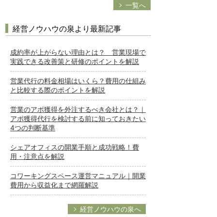
一覧へ
経営ノウハウの泉より最新記事
成約率が上がらない理由とは？ 営業現場で
実践できる改善策と研修のポイントを解説
営業代行の料金相場はいくら？費用の仕組み
と比較する際のポイントを解説
営業のアポ獲得を外注するべき会社とは？｜
アポ獲得代行を検討する前に知っておきたい
4つの判断基準
シェアオフィスの開業手順と成功戦略！費
用・注意点を解説
コワーキングスペース運営マニュアル｜開業
費用から収益化まで網羅解説
経営ノウハウの泉へ