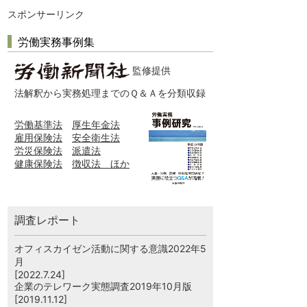
スポンサーリンク
労働実務事例集
監修提供
法解釈から実務処理までのＱ＆Ａを分類収録
労働基準法
厚生年金法
雇用保険法
安全衛生法
労災保険法
派遣法
健康保険法
徴収法 ほか
調査レポート
オフィスカイゼン活動に関する意識2022年5
月
[2022.7.24]
企業のテレワーク実態調査2019年10月版
[2019.11.12]