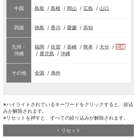
中国
鳥取
島根
岡山
広島
山口
四国
徳島
香川
愛媛
高知
九州・
福岡
佐賀
長崎
熊本
大分
宮崎
沖縄
鹿児島
沖縄
その他
全国
海外
※ハイライトされているキーワードをクリックすると、絞込
みが解除されます。
※リセットを押すと、すべての絞り込みが解除されます。
リセット