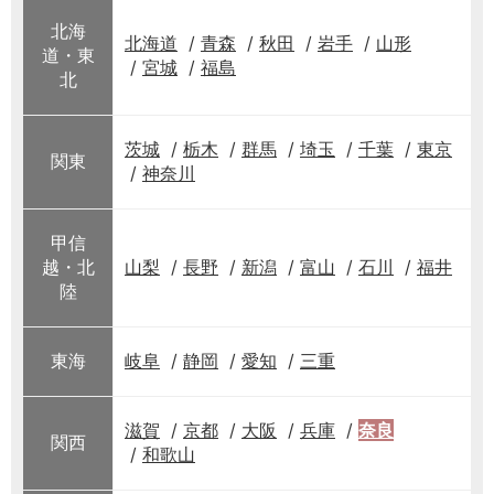
北海
北海道
青森
秋田
岩手
山形
道・東
宮城
福島
北
茨城
栃木
群馬
埼玉
千葉
東京
関東
神奈川
甲信
越・北
山梨
長野
新潟
富山
石川
福井
陸
東海
岐阜
静岡
愛知
三重
滋賀
京都
大阪
兵庫
奈良
関西
和歌山