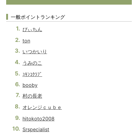
一般ポイントランキング
ぴぃちん
ton
いつかいり
うみのこ
ﾕｷﾝｺｸﾗﾌﾞ
booby
村の長老
オレンジｃｕｂｅ
hitokoto2008
Srspecialist