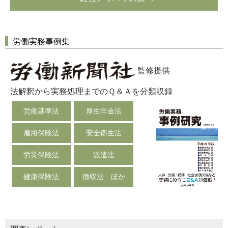
労働実務事例集
監修提供
法解釈から実務処理までのＱ＆Ａを分類収録
労働基準法
厚生年金法
雇用保険法
安全衛生法
労災保険法
派遣法
健康保険法
徴収法 ほか