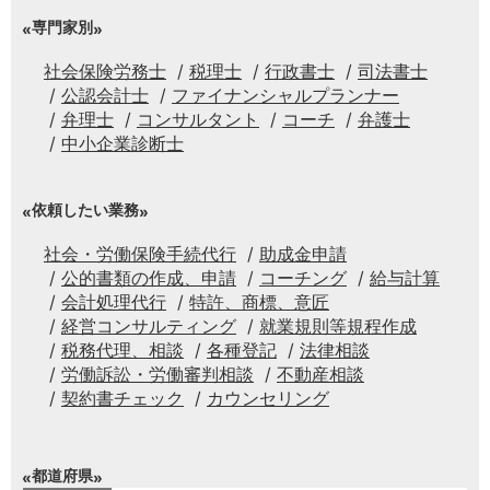
専門家別
社会保険労務士
税理士
行政書士
司法書士
公認会計士
ファイナンシャルプランナー
弁理士
コンサルタント
コーチ
弁護士
中小企業診断士
依頼したい業務
社会・労働保険手続代行
助成金申請
公的書類の作成、申請
コーチング
給与計算
会計処理代行
特許、商標、意匠
経営コンサルティング
就業規則等規程作成
税務代理、相談
各種登記
法律相談
労働訴訟・労働審判相談
不動産相談
契約書チェック
カウンセリング
都道府県