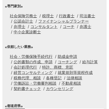
専門家別
社会保険労務士
税理士
行政書士
司法書士
公認会計士
ファイナンシャルプランナー
弁理士
コンサルタント
コーチ
弁護士
中小企業診断士
依頼したい業務
社会・労働保険手続代行
助成金申請
公的書類の作成、申請
コーチング
給与計算
会計処理代行
特許、商標、意匠
経営コンサルティング
就業規則等規程作成
税務代理、相談
各種登記
法律相談
労働訴訟・労働審判相談
不動産相談
契約書チェック
カウンセリング
都道府県