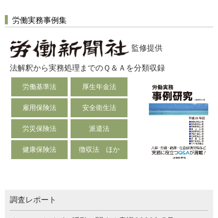
労働実務事例集
監修提供
法解釈から実務処理までのＱ＆Ａを分類収録
労働基準法
厚生年金法
雇用保険法
安全衛生法
労災保険法
派遣法
健康保険法
徴収法 ほか
調査レポート