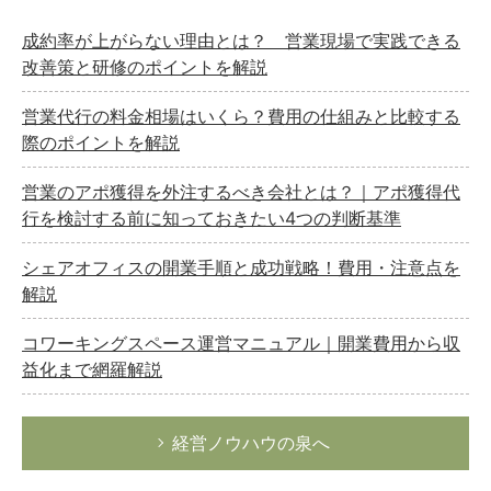
成約率が上がらない理由とは？ 営業現場で実践できる
改善策と研修のポイントを解説
営業代行の料金相場はいくら？費用の仕組みと比較する
際のポイントを解説
営業のアポ獲得を外注するべき会社とは？｜アポ獲得代
行を検討する前に知っておきたい4つの判断基準
シェアオフィスの開業手順と成功戦略！費用・注意点を
解説
コワーキングスペース運営マニュアル｜開業費用から収
益化まで網羅解説
経営ノウハウの泉へ