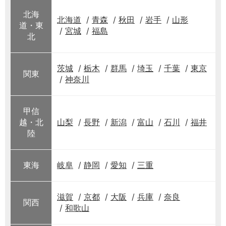
北海
北海道
青森
秋田
岩手
山形
道・東
宮城
福島
北
茨城
栃木
群馬
埼玉
千葉
東京
関東
神奈川
甲信
越・北
山梨
長野
新潟
富山
石川
福井
陸
東海
岐阜
静岡
愛知
三重
滋賀
京都
大阪
兵庫
奈良
関西
和歌山