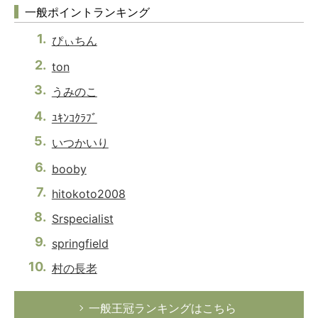
一般ポイントランキング
ぴぃちん
ton
うみのこ
ﾕｷﾝｺｸﾗﾌﾞ
いつかいり
booby
hitokoto2008
Srspecialist
springfield
村の長老
一般王冠ランキングはこちら