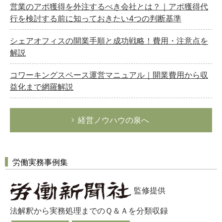
営業のアポ獲得を外注するべき会社とは？｜アポ獲得代
行を検討する前に知っておきたい4つの判断基準
シェアオフィスの開業手順と成功戦略！費用・注意点を
解説
コワーキングスペース運営マニュアル｜開業費用から収
益化まで網羅解説
経営ノウハウの泉へ
労働実務事例集
監修提供
法解釈から実務処理までのＱ＆Ａを分類収録