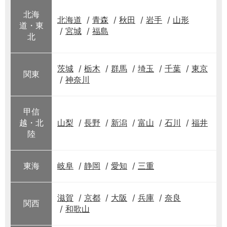
北海
北海道
青森
秋田
岩手
山形
道・東
宮城
福島
北
茨城
栃木
群馬
埼玉
千葉
東京
関東
神奈川
甲信
越・北
山梨
長野
新潟
富山
石川
福井
陸
東海
岐阜
静岡
愛知
三重
滋賀
京都
大阪
兵庫
奈良
関西
和歌山