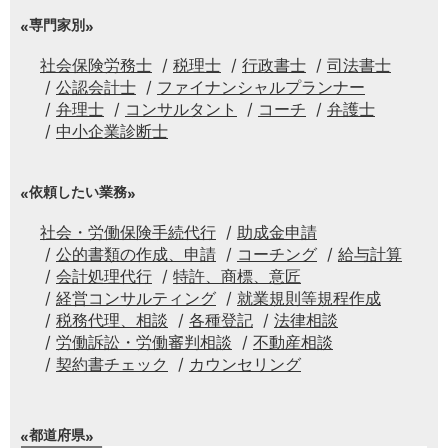
専門家別
社会保険労務士
税理士
行政書士
司法書士
公認会計士
ファイナンシャルプランナー
弁理士
コンサルタント
コーチ
弁護士
中小企業診断士
依頼したい業務
社会・労働保険手続代行
助成金申請
公的書類の作成、申請
コーチング
給与計算
会計処理代行
特許、商標、意匠
経営コンサルティング
就業規則等規程作成
税務代理、相談
各種登記
法律相談
労働訴訟・労働審判相談
不動産相談
契約書チェック
カウンセリング
都道府県