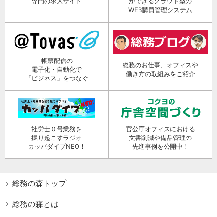
専門の求人サイト
ができるクラウド型の
WEB購買管理システム
帳票配信の
総務のお仕事、オフィスや
電子化・自動化で
働き方の取組みをご紹介
「ビジネス」をつなぐ
社労士０号業務を
官公庁オフィスにおける
掘り起こすラジオ
文書削減や備品管理の
カッパダイブNEO！
先進事例を公開中！
総務の森トップ
総務の森とは