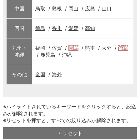
中国
鳥取
島根
岡山
広島
山口
四国
徳島
香川
愛媛
高知
九州・
福岡
佐賀
長崎
熊本
大分
宮崎
沖縄
鹿児島
沖縄
その他
全国
海外
※ハイライトされているキーワードをクリックすると、絞込
みが解除されます。
※リセットを押すと、すべての絞り込みが解除されます。
リセット