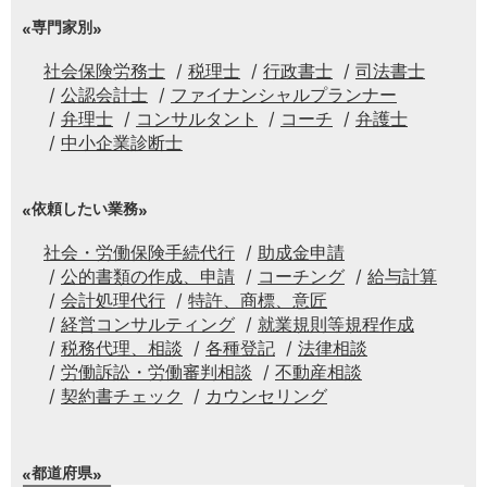
専門家別
社会保険労務士
税理士
行政書士
司法書士
公認会計士
ファイナンシャルプランナー
弁理士
コンサルタント
コーチ
弁護士
中小企業診断士
依頼したい業務
社会・労働保険手続代行
助成金申請
公的書類の作成、申請
コーチング
給与計算
会計処理代行
特許、商標、意匠
経営コンサルティング
就業規則等規程作成
税務代理、相談
各種登記
法律相談
労働訴訟・労働審判相談
不動産相談
契約書チェック
カウンセリング
都道府県