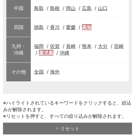
中国
鳥取
島根
岡山
広島
山口
四国
徳島
香川
愛媛
高知
九州・
福岡
佐賀
長崎
熊本
大分
宮崎
沖縄
鹿児島
沖縄
その他
全国
海外
※ハイライトされているキーワードをクリックすると、絞込
みが解除されます。
※リセットを押すと、すべての絞り込みが解除されます。
リセット