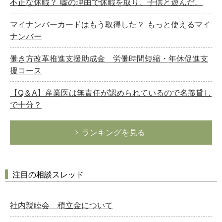
不正な休暇？ 嘘の理由で休暇を取り、子供と遊んだ。
マイナンバーカードはもう取得した？ もっと使えるマイ
ナンバー
働き方改革推進支援助成金 労働時間短縮・年休促進支
援コース
【Q＆A】産業医は無責任が認められているので名義貸し
で十分？
ランキングを見る
注目の相談スレッド
社内親睦会 積立金について