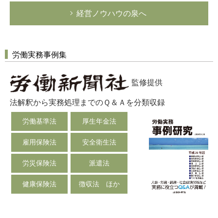
経営ノウハウの泉へ
労働実務事例集
監修提供
法解釈から実務処理までのＱ＆Ａを分類収録
労働基準法
厚生年金法
雇用保険法
安全衛生法
労災保険法
派遣法
健康保険法
徴収法 ほか