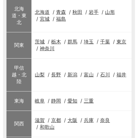
北海
北海道
青森
秋田
岩手
山形
道・東
宮城
福島
北
茨城
栃木
群馬
埼玉
千葉
東京
関東
神奈川
甲信
越・北
山梨
長野
新潟
富山
石川
福井
陸
東海
岐阜
静岡
愛知
三重
滋賀
京都
大阪
兵庫
奈良
関西
和歌山