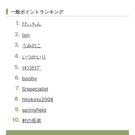
一般ポイントランキング
ぴぃちん
ton
うみのこ
いつかいり
ﾕｷﾝｺｸﾗﾌﾞ
booby
Srspecialist
hitokoto2008
springfield
村の長老