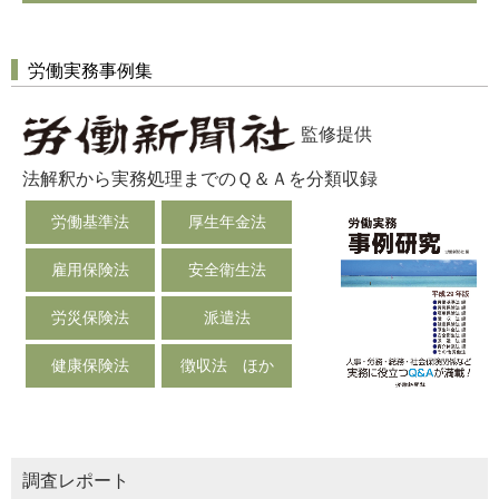
労働実務事例集
監修提供
法解釈から実務処理までのＱ＆Ａを分類収録
労働基準法
厚生年金法
雇用保険法
安全衛生法
労災保険法
派遣法
健康保険法
徴収法 ほか
調査レポート