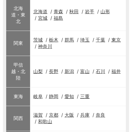
北海
北海道
青森
秋田
岩手
山形
道・東
宮城
福島
北
茨城
栃木
群馬
埼玉
千葉
東京
関東
神奈川
甲信
越・北
山梨
長野
新潟
富山
石川
福井
陸
東海
岐阜
静岡
愛知
三重
滋賀
京都
大阪
兵庫
奈良
関西
和歌山