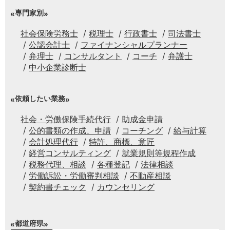
専門家別
社会保険労務士
税理士
行政書士
司法書士
公認会計士
ファイナンシャルプランナー
弁理士
コンサルタント
コーチ
弁護士
中小企業診断士
依頼したい業務
社会・労働保険手続代行
助成金申請
公的書類の作成、申請
コーチング
給与計算
会計処理代行
特許、商標、意匠
経営コンサルティング
就業規則等規程作成
税務代理、相談
各種登記
法律相談
労働訴訟・労働審判相談
不動産相談
契約書チェック
カウンセリング
都道府県