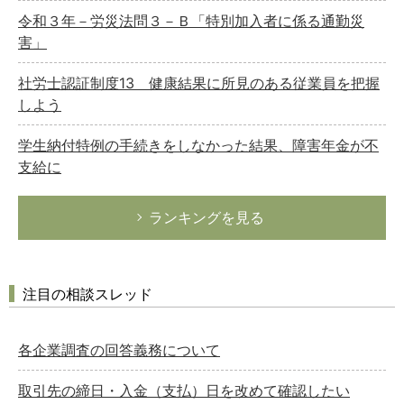
令和３年－労災法問３－Ｂ「特別加入者に係る通勤災
害」
社労士認証制度13 健康結果に所見のある従業員を把握
しよう
学生納付特例の手続きをしなかった結果、障害年金が不
支給に
ランキングを見る
注目の相談スレッド
各企業調査の回答義務について
取引先の締日・入金（支払）日を改めて確認したい