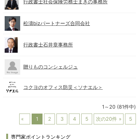
行政書士社会保険労務士まきの事務所
松濤bizパートナーズ合同会社
行政書士石井章事務所
贈りものコンシェルジュ
コクヨのオフィス防災＜ソナエル＞
1～20
(81件中)
1
2
3
4
5
次の20件
5
専門家ポイントランキング