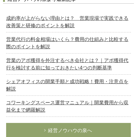
成約率が上がらない理由とは？ 営業現場で実践できる
改善策と研修のポイントを解説
営業代行の料金相場はいくら？費用の仕組みと比較する
際のポイントを解説
営業のアポ獲得を外注するべき会社とは？｜アポ獲得代
行を検討する前に知っておきたい4つの判断基準
シェアオフィスの開業手順と成功戦略！費用・注意点を
解説
コワーキングスペース運営マニュアル｜開業費用から収
益化まで網羅解説
経営ノウハウの泉へ