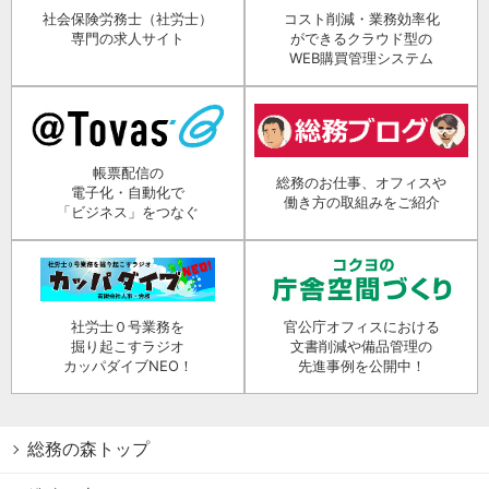
社会保険労務士（社労士）
コスト削減・業務効率化
専門の求人サイト
ができるクラウド型の
WEB購買管理システム
帳票配信の
総務のお仕事、オフィスや
電子化・自動化で
働き方の取組みをご紹介
「ビジネス」をつなぐ
社労士０号業務を
官公庁オフィスにおける
掘り起こすラジオ
文書削減や備品管理の
カッパダイブNEO！
先進事例を公開中！
総務の森トップ