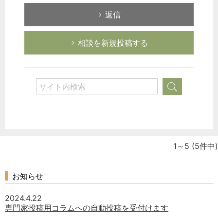
どのカテゴリーに投稿しますか？
返信
選択してください
労務管理
相談を新規投稿する
税務経理
企業法務
経営の知恵
総務の給湯室
秘書のノウハウ
次へ
1～5
(5件中)
お知らせ
2024.4.22
専門家投稿用コラムへの自動投稿を受付けます