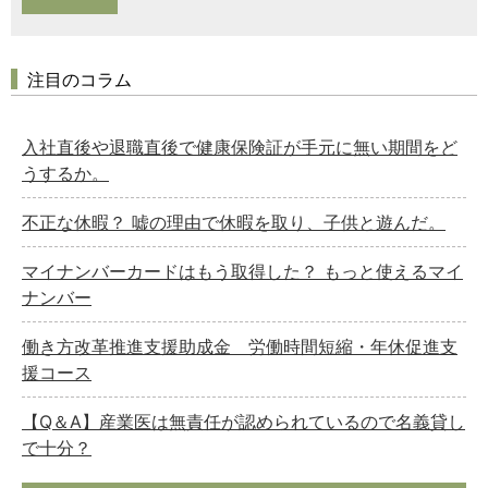
注目のコラム
入社直後や退職直後で健康保険証が手元に無い期間をど
うするか。
不正な休暇？ 嘘の理由で休暇を取り、子供と遊んだ。
マイナンバーカードはもう取得した？ もっと使えるマイ
ナンバー
働き方改革推進支援助成金 労働時間短縮・年休促進支
援コース
【Q＆A】産業医は無責任が認められているので名義貸し
で十分？