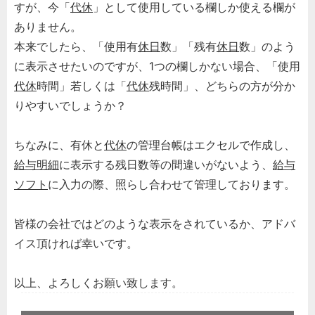
すが、今「
代休
」として使用している欄しか使える欄が
ありません。
本来でしたら、「使用有
休日
数」「残有
休日
数」のよう
に表示させたいのですが、1つの欄しかない場合、「使用
代休
時間」若しくは「
代休
残時間」、どちらの方が分か
りやすいでしょうか？
ちなみに、有休と
代休
の管理台帳はエクセルで作成し、
給与明細
に表示する残日数等の間違いがないよう、
給与
ソフト
に入力の際、照らし合わせて管理しております。
皆様の会社ではどのような表示をされているか、アドバ
イス頂ければ幸いです。
以上、よろしくお願い致します。