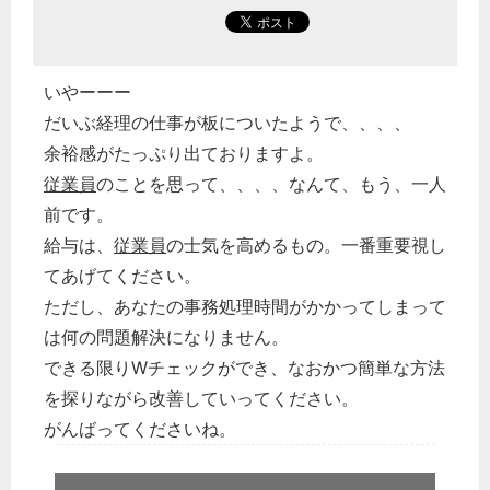
いやーーー
だいぶ経理の仕事が板についたようで、、、、
余裕感がたっぷり出ておりますよ。
従業員
のことを思って、、、、なんて、もう、一人
前です。
どのカテゴリーに投稿しますか？
給与は、
従業員
の士気を高めるもの。一番重要視し
選択してください
てあげてください。
労務管理
ただし、あなたの事務処理時間がかかってしまって
税務経理
は何の問題解決になりません。
企業法務
できる限りWチェックができ、なおかつ簡単な方法
経営の知恵
を探りながら改善していってください。
がんばってくださいね。
総務の給湯室
秘書のノウハウ