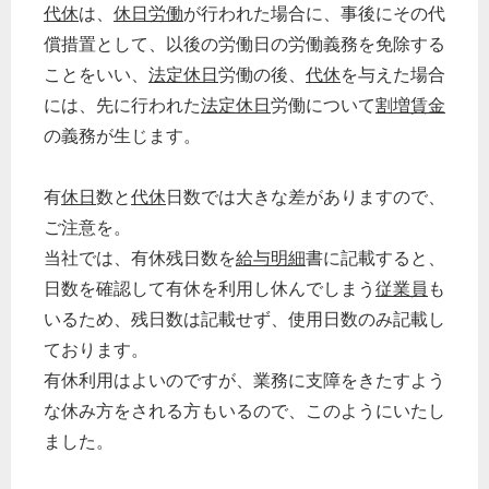
代休
は、
休日労働
が行われた場合に、事後にその代
償措置として、以後の労働日の労働義務を免除する
ことをいい、
法定休日
労働の後、
代休
を与えた場合
には、先に行われた
法定休日
労働について
割増賃金
の義務が生じます。
有
休日
数と
代休
日数では大きな差がありますので、
ご注意を。
当社では、有休残日数を
給与明細
書に記載すると、
日数を確認して有休を利用し休んでしまう
従業員
も
いるため、残日数は記載せず、使用日数のみ記載し
ております。
有休利用はよいのですが、業務に支障をきたすよう
な休み方をされる方もいるので、このようにいたし
ました。