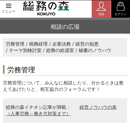
メニュー
登録
ログイン
相談の広場
労務管理
税務経理
企業法務
経営の知恵
テーマ別検討室
総務の給湯室
秘書のノウハウ
労務管理
労務管理について、みんなに相談したり、分かるときは教
えてあげたりと、相互協力のフォーラムです！
総務の森イチオシ記事が満載：
経営ノウハウの泉
（人事労務～働き方対策まで）