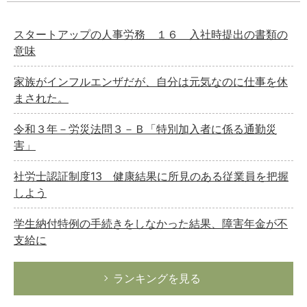
スタートアップの人事労務 １６ 入社時提出の書類の
意味
家族がインフルエンザだが、自分は元気なのに仕事を休
まされた。
令和３年－労災法問３－Ｂ「特別加入者に係る通勤災
害」
社労士認証制度13 健康結果に所見のある従業員を把握
しよう
学生納付特例の手続きをしなかった結果、障害年金が不
支給に
ランキングを見る