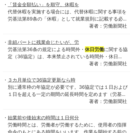
「賃金全額払い」を順守、休暇を
代替休暇を実施する場合には、代替休暇に関する事項を
労基法第89条の「休暇」として就業規則に記載する必...
著者：労働新聞社
非組パートに残業命じたいが、労
労基法第36条の規定による時間外・
休日労働
に関する協
定（36協定）は、本来禁止されている時間外・休日...
著者：労働新聞社
３カ月単位で36協定更新なら時
別に通常枠の年協定が必要です。36協定では１日および
１日を超える一定の期間の延長時間を定めます（労基...
著者：労働新聞社
始業前や後始末の時間は１日何分
労働時間とは、労働者が労働するために、使用者の指揮
命令のもとにある時間をいいます。作業を開始する前の...