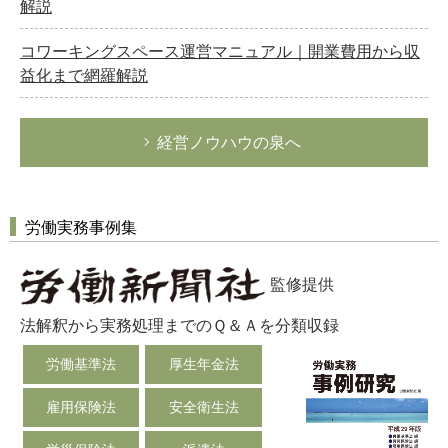
解説
コワーキングスペース運営マニュアル｜開業費用から収
益化まで網羅解説
経営ノウハウの泉へ
労働実務事例集
監修提供
法解釈から実務処理までのＱ＆Ａを分類収録
労働基準法
厚生年金法
雇用保険法
安全衛生法