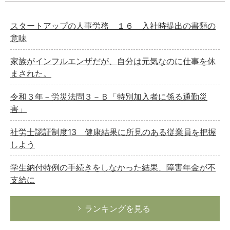
スタートアップの人事労務 １６ 入社時提出の書類の
意味
家族がインフルエンザだが、自分は元気なのに仕事を休
まされた。
令和３年－労災法問３－Ｂ「特別加入者に係る通勤災
害」
社労士認証制度13 健康結果に所見のある従業員を把握
しよう
学生納付特例の手続きをしなかった結果、障害年金が不
支給に
ランキングを見る