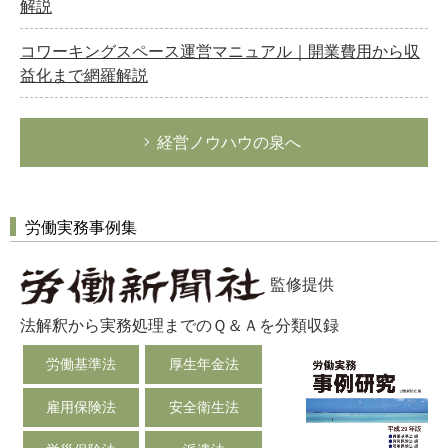
解説
コワーキングスペース運営マニュアル｜開業費用から収
益化まで網羅解説
経営ノウハウの泉へ
労働実務事例集
監修提供
法解釈から実務処理までのＱ＆Ａを分類収録
労働基準法
厚生年金法
雇用保険法
安全衛生法