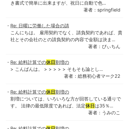
き書式で簡単に出来ますが、祝日に自動で色...
著者：springfield
Re: 日曜に労働した場合の請
こんにちは。 雇用契約でなく、請負契約であれば、貴
社とその会社のとの請負契約の内容で金額は決ま...
著者：ぴぃちん
Re: 給料計算での
休日
割増の
> こんばんは。 > > > > > そもそも論とし...
著者：総務初心者マーク22
Re: 給料計算での
休日
割増の
割増については、いろいろな方が回答している通りで
す。 法律の最低限度であれば、法定
休日
は35％...
著者：うみのこ
Re: 給料計算での
休日
割増の