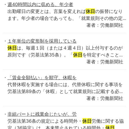
週40時間以内に収める、年少者
出勤曜日の変更とは、言葉を変えれば
休日
の振替になり
ます。年少者の場合であっても、「就業規則その他の定...
著者：労働新聞社
１年単位の変形制を採用している
休日
は、毎週１回（または４週４日）以上付与するのが
原則です（労基法第35条）。「
休日
を特定すべきこと...
著者：労働新聞社
「賃金全額払い」を順守、休暇を
代替休暇を実施する場合には、代替休暇に関する事項を
労基法第89条の「休暇」として就業規則に記載する必...
著者：労働新聞社
非組パートに残業命じたいが、労
労基法第36条の規定による時間外・
休日
労働に関する協
定（36協定）は、本来禁止されている時間外・
休日
...