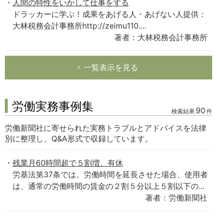
人間の特性をいかして仕事をする
ドラッカーに学ぶ！成果をあげる人・あげない人提供：
大林税務会計事務所http://zeimu110....
著者：大林税務会計事務所
一覧表示を見る
労働実務事例集
90
検索結果
件
労働新聞社に寄せられた実務トラブルとアドバイスを法律
別に整理し、Q&A形式で収録しています。
残業月60時間超で５割増、有休
労基法第37条では、労働時間を延長させた場合、使用者
は、通常の労働時間の賃金の２割５分以上５割以下の...
著者：労働新聞社