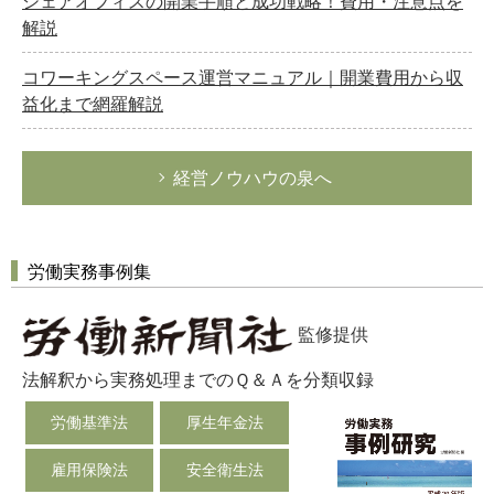
シェアオフィスの開業手順と成功戦略！費用・注意点を
解説
コワーキングスペース運営マニュアル｜開業費用から収
益化まで網羅解説
経営ノウハウの泉へ
労働実務事例集
監修提供
法解釈から実務処理までのＱ＆Ａを分類収録
労働基準法
厚生年金法
雇用保険法
安全衛生法