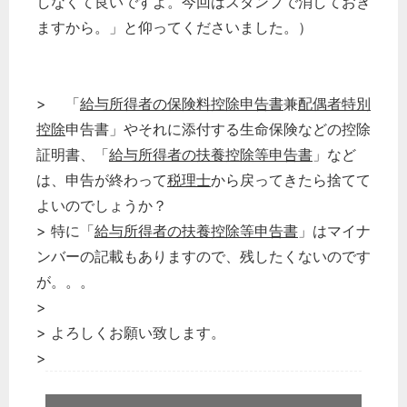
しなくて良いですよ。今回はスタンプで消しておき
ますから。」と仰ってくださいました。）
> 「
給与所得者の保険料控除申告書
兼
配偶者特別
控除
申告書」やそれに添付する生命保険などの控除
証明書、「
給与所得者の扶養控除等申告書
」など
は、申告が終わって
税理士
から戻ってきたら捨てて
よいのでしょうか？
> 特に「
給与所得者の扶養控除等申告書
」はマイナ
ンバーの記載もありますので、残したくないのです
が。。。
>
> よろしくお願い致します。
>