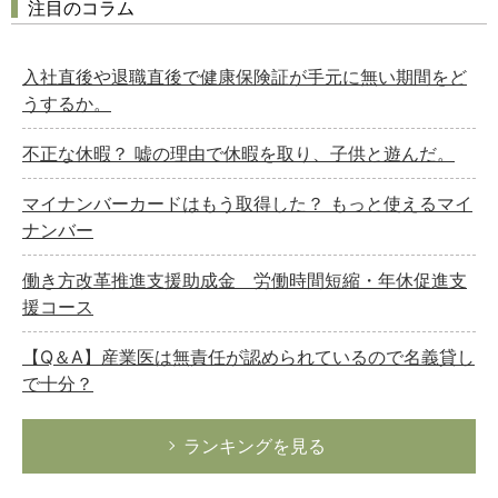
注目のコラム
入社直後や退職直後で健康保険証が手元に無い期間をど
うするか。
不正な休暇？ 嘘の理由で休暇を取り、子供と遊んだ。
マイナンバーカードはもう取得した？ もっと使えるマイ
ナンバー
働き方改革推進支援助成金 労働時間短縮・年休促進支
援コース
【Q＆A】産業医は無責任が認められているので名義貸し
で十分？
ランキングを見る