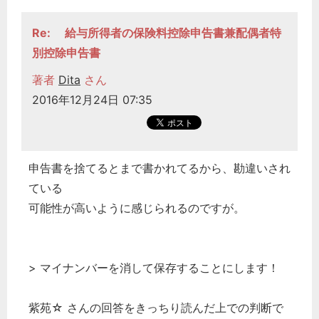
Re: 給与所得者の保険料控除申告書兼配偶者特
別控除申告書
著者
Dita
さん
2016年12月24日 07:35
どのカテゴリーに投稿しますか？
選択してください
申告書を捨てるとまで書かれてるから、勘違いされ
ている
労務管理
可能性が高いように感じられるのですが。
税務経理
企業法務
経営の知恵
> マイナンバーを消して保存することにします！
総務の給湯室
秘書のノウハウ
紫苑☆ さんの回答をきっちり読んだ上での判断で