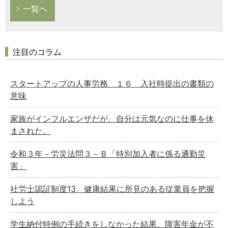
一覧へ
注目のコラム
スタートアップの人事労務 １６ 入社時提出の書類の
意味
家族がインフルエンザだが、自分は元気なのに仕事を休
まされた。
令和３年－労災法問３－Ｂ「特別加入者に係る通勤災
害」
社労士認証制度13 健康結果に所見のある従業員を把握
しよう
学生納付特例の手続きをしなかった結果、障害年金が不