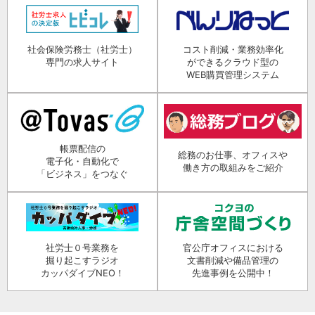
社会保険労務士（社労士）
コスト削減・業務効率化
専門の求人サイト
ができるクラウド型の
WEB購買管理システム
帳票配信の
総務のお仕事、オフィスや
電子化・自動化で
働き方の取組みをご紹介
「ビジネス」をつなぐ
社労士０号業務を
官公庁オフィスにおける
掘り起こすラジオ
文書削減や備品管理の
カッパダイブNEO！
先進事例を公開中！