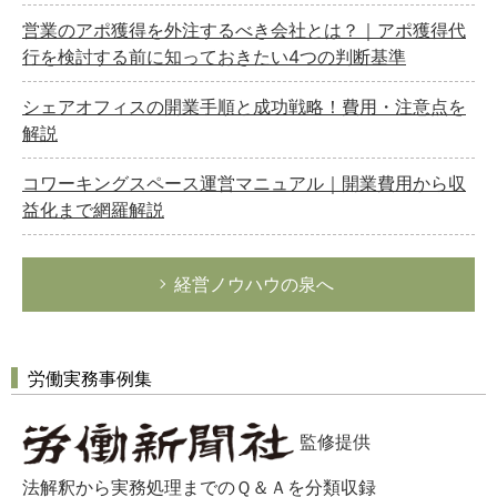
営業のアポ獲得を外注するべき会社とは？｜アポ獲得代
行を検討する前に知っておきたい4つの判断基準
シェアオフィスの開業手順と成功戦略！費用・注意点を
解説
コワーキングスペース運営マニュアル｜開業費用から収
益化まで網羅解説
経営ノウハウの泉へ
労働実務事例集
監修提供
法解釈から実務処理までのＱ＆Ａを分類収録