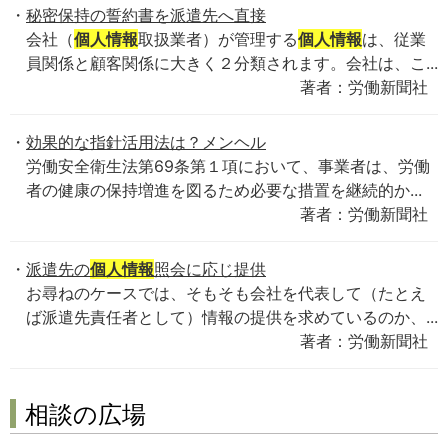
秘密保持の誓約書を派遣先へ直接
会社（
個人情報
取扱業者）が管理する
個人情報
は、従業
員関係と顧客関係に大きく２分類されます。会社は、こ...
著者：労働新聞社
効果的な指針活用法は？メンヘル
労働安全衛生法第69条第１項において、事業者は、労働
者の健康の保持増進を図るため必要な措置を継続的か...
著者：労働新聞社
派遣先の
個人情報
照会に応じ提供
お尋ねのケースでは、そもそも会社を代表して（たとえ
ば派遣先責任者として）情報の提供を求めているのか、...
著者：労働新聞社
相談の広場