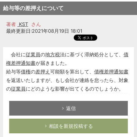
給与等の差押えについて
著者
KST
さん
最終更新日:2021年08月19日 18:01
会社に
従業員
の
地方税
法に基づく滞納処分として、
債
権差押通知書
が届きました。
給与等
債権
の
差押え
可能額を算出して、
債権差押通知書
を返送いたしますが、もし会社が連絡を怠ったら、対象
の
従業員
にどのような影響が出てくるのでしょうか。
返信
相談を新規投稿する