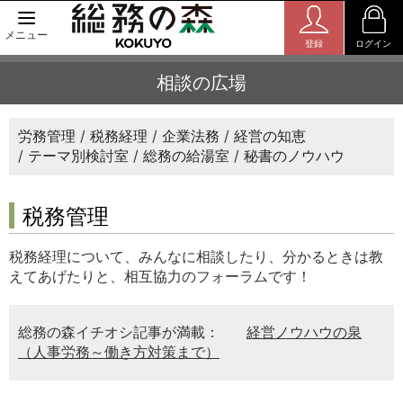
メニュー
登録
ログイン
相談の広場
労務管理
税務経理
企業法務
経営の知恵
テーマ別検討室
総務の給湯室
秘書のノウハウ
税務管理
税務経理について、みんなに相談したり、分かるときは教
えてあげたりと、相互協力のフォーラムです！
総務の森イチオシ記事が満載：
経営ノウハウの泉
（人事労務～働き方対策まで）