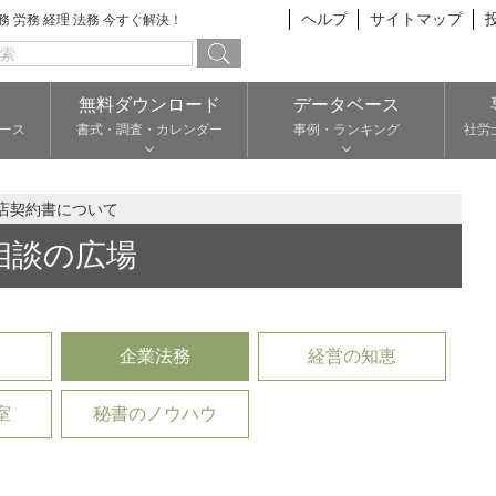
ヘルプ
サイトマップ
総務 労務 経理 法務 今すぐ解決！
無料ダウンロード
データベース
ース
書式・調査・カレンダー
事例・ランキング
社労
店契約書について
相談の広場
企業法務
経営の知恵
室
秘書のノウハウ