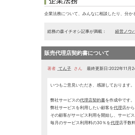
企業法務
企業法務について、みんなに相談したり、分か
総務の森イチオシ記事が満載：
経営ノウ
販売代理店契約書について
著者
てん子
さん
最終更新日:2022年11月24
いつもご意見いただき、感謝しております。
弊社サービスの
代理店契約書
を作成中です。
弊社サービスを利用したい顧客を
代理
店から
その顧客がサービス利用を開始し、サービス
毎月のサービス利用料の30％を
代理
店手数