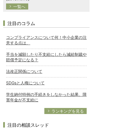
一覧へ
注目のコラム
コンプライアンスについて何！中小企業の注
意する点は、
手当を減額したり不支給にしたら減給制裁や
賠償予定になる？
法改正関係について
SDGsと人権について
学生納付特例の手続きをしなかった結果、障
害年金が不支給に
ランキングを見る
注目の相談スレッド