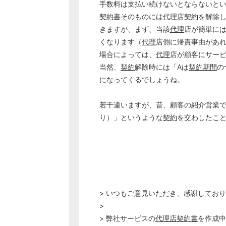
手数料は支払い続けないとならないと
契約書
そのものには
代理
店
契約
を解除
きますが、まず、当該
代理
店が簡単に
くなります（
代理
店側に帰責事由があ
場合によっては、
代理
店が顧客にサー
当然、
契約
解除時には「Aは
契約期間
の
になってくるでしょうね。
若干違いますが、昔、顧客の紹介営業
り）」というような
契約
を交わしたこ
> いつもご意見いただき、感謝してお
>
> 弊社サービスの
代理店契約書
を作成中