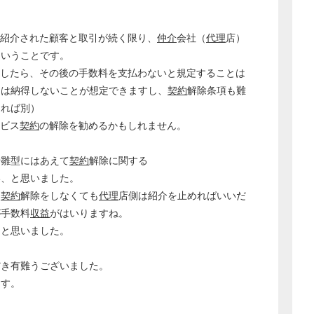
紹介された顧客と取引が続く限り、
仲介
会社（
代理
店）
ということです。
したら、その後の手数料を支払わないと規定することは
には納得しないことが想定できますし、
契約
解除条項も難
あれば別）
ビス
契約
の解除を勧めるかもしれません。
や雛型にはあえて
契約
解除に関する
い、と思いました。
て
契約
解除をしなくても
代理
店側は紹介を止めればいいだ
が手数料
収益
がはいりますね。
、と思いました。
だき有難うございました。
ます。