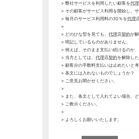
> 弊社サービスを利用したい顧客を
代理
> その顧客がサービス利用を開始し、
> 毎月のサービス利用料の30％を
代理
>
> どのひな型を見ても、
代理
店
契約
が解
> 明記しているものがありません。
> 例えば、そのまま支払い続けるのか
> 当方としては、
代理
店
契約
を解除した
> 顧客分の手数料支払いは止めたいと
> 条文には入れないものでしょうか？
> ご意見お聞かせください。
>
> また、条文として入れてよい場合、
> ご教示ください。
>
> よろしくお願いいたします。