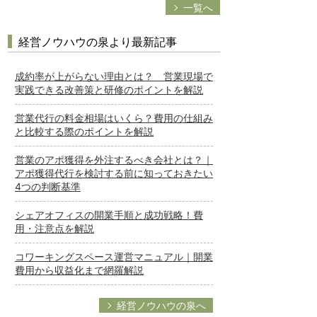
一覧へ
経営ノウハウの泉より最新記事
成約率が上がらない理由とは？ 営業現場で
実践できる改善策と研修のポイントを解説
営業代行の料金相場はいくら？費用の仕組み
と比較する際のポイントを解説
営業のアポ獲得を外注するべき会社とは？｜
アポ獲得代行を検討する前に知っておきたい
4つの判断基準
シェアオフィスの開業手順と成功戦略！費
用・注意点を解説
コワーキングスペース運営マニュアル｜開業
費用から収益化まで網羅解説
経営ノウハウの泉へ