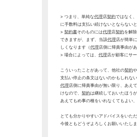
> つまり、単純な
代理
店
契約
ではなく、
に手数料は支払い続けないとならない
>
契約書
そのものには
代理
店
契約
を解除
できますが、まず、当該
代理
店が簡単
しくなります（
代理
店側に帰責事由が
> 場合によっては、
代理
店が顧客にサー
こういったことがあって、他社の
契約
支払い停止の条文はないのかもしれな
代理
店側に帰責事由が無い限り、あえ
けなので、
契約
は継続しておいたほう
あえてもめ事の種をいれなくてもよい
とても分かりやすいアドバイスをいた
今後ともどうぞよろしくお願いいたし