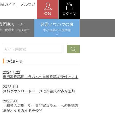
投稿ガイド
メルマガ
登録
ログイン
専門家サーチ
経営ノウハウの泉
士・税理士・行政書士
中小企業の支援情報
お知らせ
2024.4.22
専門家投稿用コラムへの自動投稿を受付けます
2023.11.1
無料ダウンロードページに新書式22点が追加
2023.9.1
「相談の広場」や「専門家コラム」への投稿方
法がわかるガイドを公開