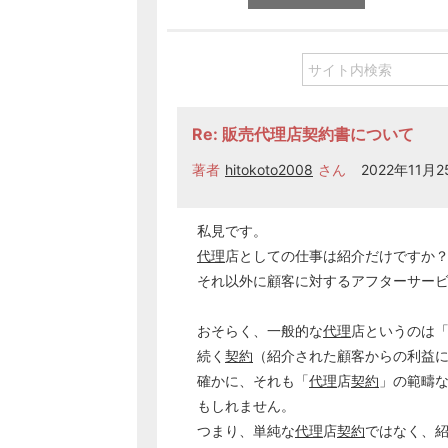
Re: 販売代理店契約書について
著者
hitokoto2008
さん
2022年11月2
私見です。
代理
店としての仕事は紹介だけですか
それ以外に顧客に対するアフターサー
おそらく、一般的な
代理
店というのは「
続く
契約
（紹介された顧客からの利益
確かに、それも「
代理
店
契約
」の範疇
もしれません。
つまり、単純な
代理
店
契約
ではなく、