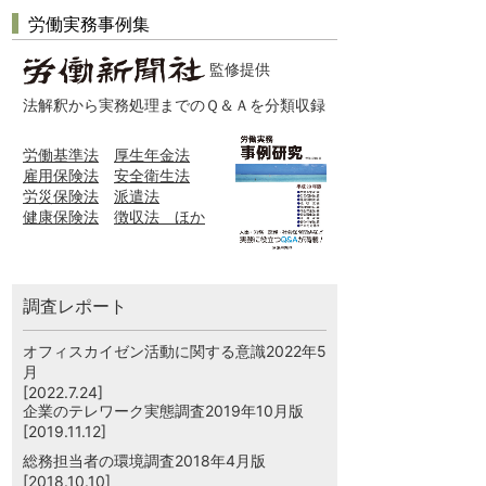
労働実務事例集
監修提供
法解釈から実務処理までのＱ＆Ａを分類収録
労働基準法
厚生年金法
雇用保険法
安全衛生法
労災保険法
派遣法
健康保険法
徴収法 ほか
調査レポート
オフィスカイゼン活動に関する意識2022年5
月
[2022.7.24]
企業のテレワーク実態調査2019年10月版
[2019.11.12]
総務担当者の環境調査2018年4月版
[2018.10.10]