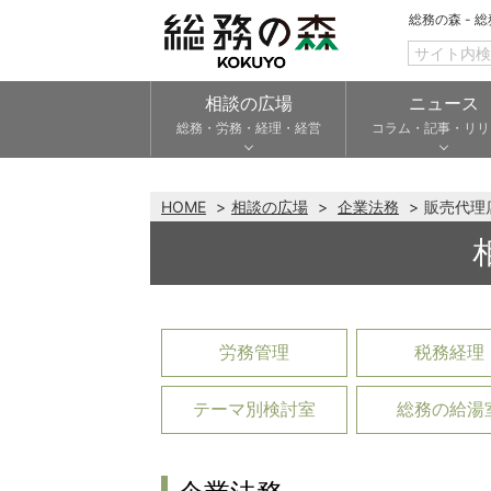
総務の森 - 
相談の広場
ニュース
総務・労務・経理・経営
コラム・記事・リリ
HOME
相談の広場
企業法務
販売代理
労務管理
税務経理
テーマ別検討室
総務の給湯