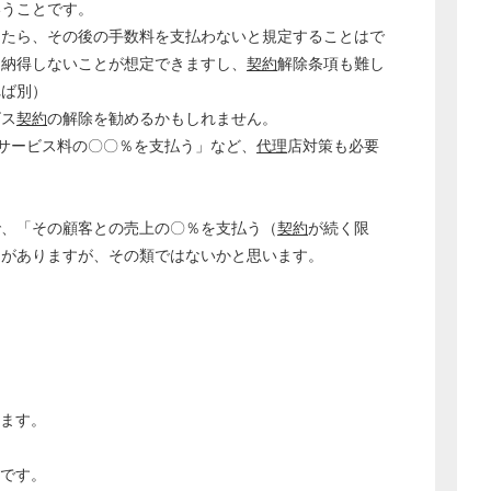
いうことです。
したら、その後の手数料を支払わないと規定することはで
は納得しないことが想定できますし、
契約
解除条項も難し
れば別）
ビス
契約
の解除を勧めるかもしれません。
サービス料の〇〇％を支払う」など、
代理
店対策も必要
で、「その顧客との売上の〇％を支払う（
契約
が続く限
とがありますが、その類ではないかと思います。
どのカテゴリーに投稿しますか？
選択してください
ります。
労務管理
税務経理
です。
企業法務