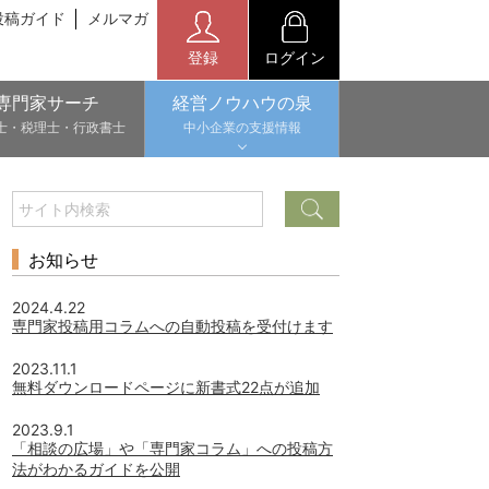
投稿ガイド
メルマガ
登録
ログイン
専門家サーチ
経営ノウハウの泉
士・税理士・行政書士
中小企業の支援情報
お知らせ
2024.4.22
専門家投稿用コラムへの自動投稿を受付けます
2023.11.1
無料ダウンロードページに新書式22点が追加
2023.9.1
「相談の広場」や「専門家コラム」への投稿方
法がわかるガイドを公開