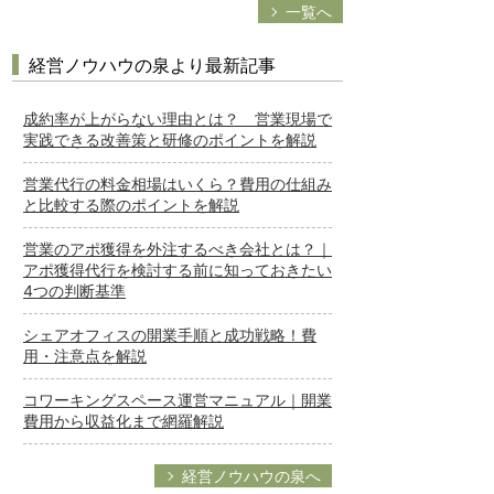
一覧へ
経営ノウハウの泉より最新記事
成約率が上がらない理由とは？ 営業現場で
実践できる改善策と研修のポイントを解説
営業代行の料金相場はいくら？費用の仕組み
と比較する際のポイントを解説
営業のアポ獲得を外注するべき会社とは？｜
アポ獲得代行を検討する前に知っておきたい
4つの判断基準
シェアオフィスの開業手順と成功戦略！費
用・注意点を解説
コワーキングスペース運営マニュアル｜開業
費用から収益化まで網羅解説
経営ノウハウの泉へ