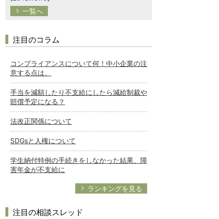
一覧へ
注目のコラム
コンプライアンスについて何！中小企業の注
意する点は、
手当を減額したり不支給にしたら減給制裁や
賠償予定になる？
法改正関係について
SDGsと人権について
学生納付特例の手続きをしなかった結果、障
害年金が不支給に
ランキングを見る
注目の相談スレッド