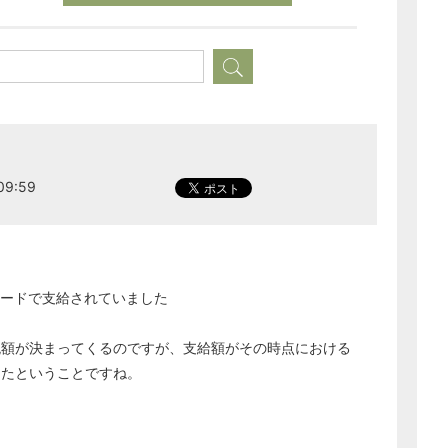
どのカテゴリーに投稿しますか？
選択してください
労務管理
税務経理
企業法務
9:59
経営の知恵
総務の給湯室
秘書のノウハウ
カードで支給されていました
次へ
税額が決まってくるのですが、支給額がその時点における
ったということですね。