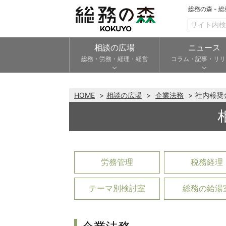
総務の森 - 
相談の広場
ニュース
総務・労務・経理・経営
コラム・記事・リリ
HOME
相談の広場
企業法務
社内報奨
労務管理
税務経理
テーマ別検討室
総務の給湯