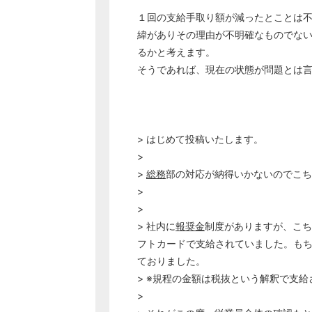
１回の支給手取り額が減ったとことは
緯がありその理由が不明確なものでな
るかと考えます。
そうであれば、現在の状態が問題とは
> はじめて投稿いたします。
>
>
総務
部の対応が納得いかないのでこち
>
>
> 社内に
報奨金
制度がありますが、こち
フトカードで支給されていました。も
ておりました。
> ※規程の金額は税抜という解釈で支
>