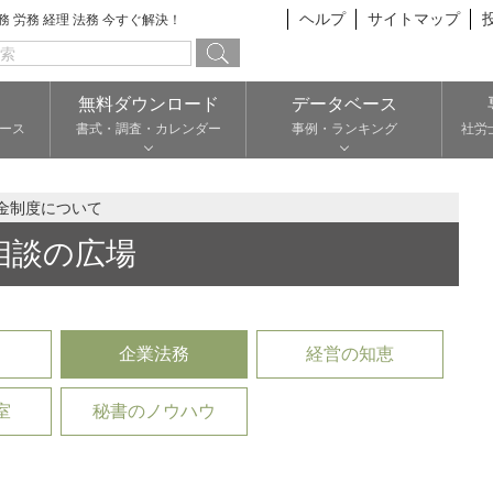
ヘルプ
サイトマップ
総務 労務 経理 法務 今すぐ解決！
無料ダウンロード
データベース
ース
書式・調査・カレンダー
事例・ランキング
社労
金制度について
相談の広場
企業法務
経営の知恵
室
秘書のノウハウ