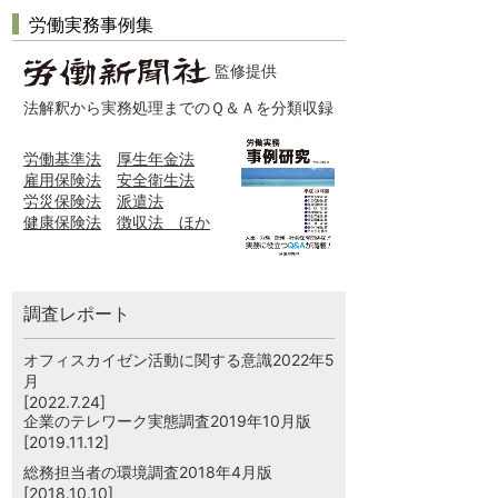
労働実務事例集
監修提供
法解釈から実務処理までのＱ＆Ａを分類収録
労働基準法
厚生年金法
雇用保険法
安全衛生法
労災保険法
派遣法
健康保険法
徴収法 ほか
調査レポート
オフィスカイゼン活動に関する意識2022年5
月
[2022.7.24]
企業のテレワーク実態調査2019年10月版
[2019.11.12]
総務担当者の環境調査2018年4月版
[2018.10.10]