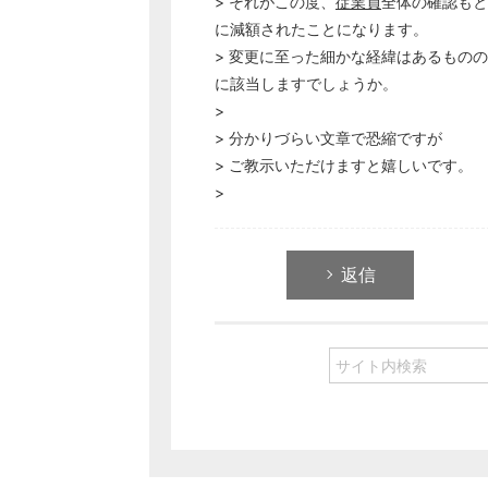
> それがこの度、
従業員
全体の確認もと
に減額されたことになります。
> 変更に至った細かな経緯はあるもの
に該当しますでしょうか。
>
> 分かりづらい文章で恐縮ですが
> ご教示いただけますと嬉しいです。
>
返信