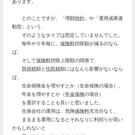
あります。
とのことですが、「増額
特約
」や「運用成果連
動型」という、
そのようなタイプは想定していませんでした。
毎年や５年毎に、
保険料
控除額が減るのなら
ば、
そして
保険料
控除上限額の関係で、
所得税
額と
住民税
額にはなんら影響がないなら
ば、
生命保険金を増やすとか（生命保険の場合）、
年金を増やすとか（
年金保険
の場合）
を選択することも良いと思いました。
生保会社の運用は、危険
保険料
充当分なく、
まるまる運用になるとそれなりに利回りが高い
かもしれないと