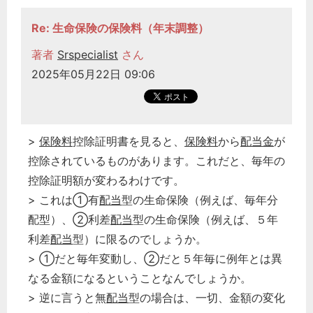
Re: 生命保険の保険料（年末調整）
著者
Srspecialist
さん
2025年05月22日 09:06
>
保険料
控除証明書を見ると、
保険料
から
配当金
が
控除されているものがあります。これだと、毎年の
控除証明額が変わるわけです。
> これは①有
配当
型の生命保険（例えば、毎年分
配型）、②利差
配当
型の生命保険（例えば、５年
利差
配当
型）に限るのでしょうか。
> ①だと毎年変動し、②だと５年毎に例年とは異
なる金額になるということなんでしょうか。
> 逆に言うと無
配当
型の場合は、一切、金額の変化