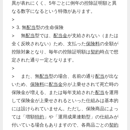
異が表れにくく、5年ごとに例年の控除証明額と異
なる数字になるという特徴があります。
>
> 3. 無
配当
型の生命保険
> 無
配当
型では、
配当金
が支給されない（または
全く反映されない）ため、支払った
保険料
の全額が
控除対象となり、毎年の控除証明額は
契約
時点で想
定された通り一定となります。
>
> また、無
配当
型の場合、名前の通り
配当
が出な
いため、
保険料
に
配当金
分が上乗せされて死亡時の
保険金が増える、または毎年支給された
配当
を運用
して保険金が上乗せされるといった仕組みは基本的
には設けられていません。ただし、保険商品によっ
ては「増額
特約
」や「運用成果連動型」の仕組みが
付いている場合もありますので、各商品ごとの
契約