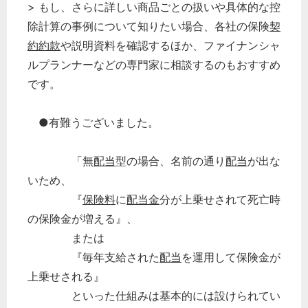
> もし、さらに詳しい商品ごとの扱いや具体的な控
除計算の事例について知りたい場合、各社の保険
契
約
約款
や説明資料を確認するほか、ファイナンシャ
ルプランナーなどの専門家に相談するのもおすすめ
です。
●有難うございました。
「無
配当
型の場合、名前の通り
配当
が出な
いため、
『
保険料
に
配当金
分が上乗せされて死亡時
の保険金が増える』、
または
『毎年支給された
配当
を運用して保険金が
上乗せされる』
といった仕組みは基本的には設けられてい