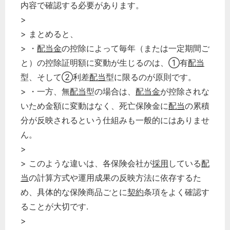
内容で確認する必要があります。
>
> まとめると、
> ・
配当金
の控除によって毎年（または一定期間ご
と）の控除証明額に変動が生じるのは、①有
配当
型、そして②利差
配当
型に限るのが原則です。
> ・一方、無
配当
型の場合は、
配当金
が控除されな
いため金額に変動はなく、死亡保険金に
配当
の累積
分が反映されるという仕組みも一般的にはありませ
ん。
>
> このような違いは、各保険会社が
採用
している
配
当
の計算方式や運用成果の反映方法に依存するた
め、具体的な保険商品ごとに
契約
条項をよく確認す
ることが大切です.
>