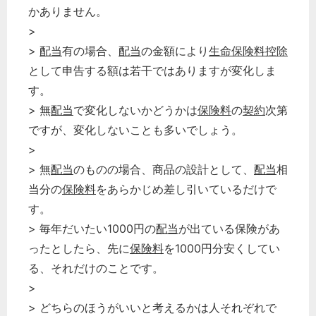
かありません。
>
>
配当
有の場合、
配当
の金額により
生命保険料控除
として申告する額は若干ではありますが変化しま
す。
> 無
配当
で変化しないかどうかは
保険料
の
契約
次第
ですが、変化しないことも多いでしょう。
>
> 無
配当
のものの場合、商品の設計として、
配当
相
当分の
保険料
をあらかじめ差し引いているだけで
す。
> 毎年だいたい1000円の
配当
が出ている保険があ
ったとしたら、先に
保険料
を1000円分安くしてい
る、それだけのことです。
>
> どちらのほうがいいと考えるかは人それぞれで