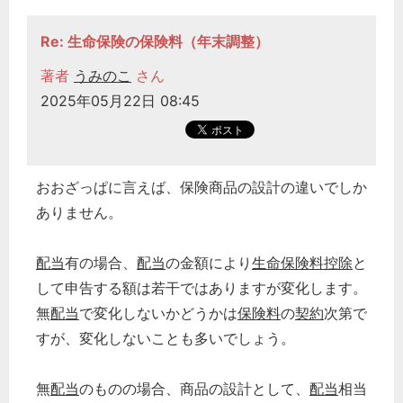
Re: 生命保険の保険料（年末調整）
著者
うみのこ
さん
2025年05月22日 08:45
おおざっぱに言えば、保険商品の設計の違いでしか
ありません。
配当
有の場合、
配当
の金額により
生命保険料控除
と
して申告する額は若干ではありますが変化します。
無
配当
で変化しないかどうかは
保険料
の
契約
次第で
すが、変化しないことも多いでしょう。
無
配当
のものの場合、商品の設計として、
配当
相当