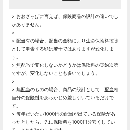
> おおざっぱに言えば、保険商品の設計の違いでし
かありません。
>
>
配当
有の場合、
配当
の金額により
生命保険料控除
として申告する額は若干ではありますが変化しま
す。
> 無
配当
で変化しないかどうかは
保険料
の
契約
次第
ですが、変化しないことも多いでしょう。
>
> 無
配当
のものの場合、商品の設計として、
配当
相
当分の
保険料
をあらかじめ差し引いているだけで
す。
> 毎年だいたい1000円の
配当
が出ている保険があ
ったとしたら、先に
保険料
を1000円分安くしてい