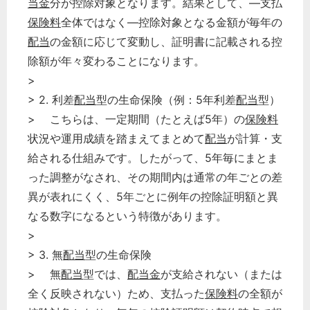
当金
分が控除対象となります。結果として、―支払
保険料
全体ではなく―控除対象となる金額が毎年の
配当
の金額に応じて変動し、証明書に記載される控
除額が年々変わることになります。
>
> 2. 利差
配当
型の生命保険（例：5年利差
配当
型）
> こちらは、一定期間（たとえば5年）の
保険料
状況や運用成績を踏まえてまとめて
配当
が計算・支
給される仕組みです。したがって、5年毎にまとま
った調整がなされ、その期間内は通常の年ごとの差
異が表れにくく、5年ごとに例年の控除証明額と異
なる数字になるという特徴があります。
>
> 3. 無
配当
型の生命保険
> 無
配当
型では、
配当金
が支給されない（または
全く反映されない）ため、支払った
保険料
の全額が