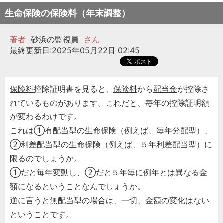
生命保険の保険料（年末調整）
著者
砂浜の監視員
さん
最終更新日:2025年05月22日 02:45
保険料
控除証明書を見ると、
保険料
から
配当金
が控除さ
れているものがあります。これだと、毎年の控除証明額
が変わるわけです。
これは①有
配当
型の生命保険（例えば、毎年分配型）、
②利差
配当
型の生命保険（例えば、５年利差
配当
型）に
限るのでしょうか。
①だと毎年変動し、②だと５年毎に例年とは異なる金
額になるということなんでしょうか。
逆に言うと無
配当
型の場合は、一切、金額の変化はない
ということです。