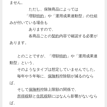
ません。
ただし、保険商品によっては
「増額
特約
」や「運用成果連動型」の仕組
みが付いている場合も
ありますので、
各商品ごとの
契約
内容で確認する必要が
あります。
とのことですが、「増額
特約
」や「運用成果連
動型」という、
そのようなタイプは想定していませんでした。
毎年や５年毎に、
保険料
控除額が減るのなら
ば、
そして
保険料
控除上限額の関係で、
所得税
額と
住民税
額にはなんら影響がないなら
ば、