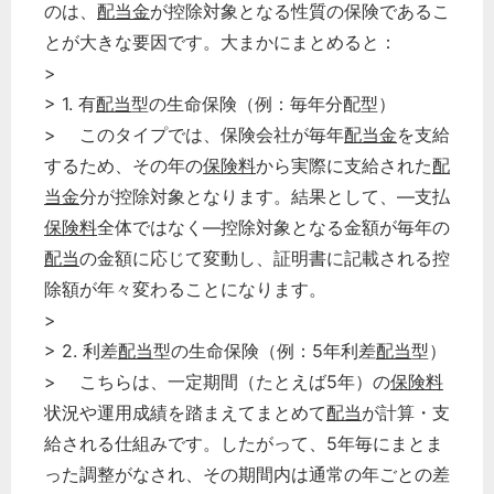
のは、
配当金
が控除対象となる性質の保険であるこ
とが大きな要因です。大まかにまとめると：
>
> 1. 有
配当
型の生命保険（例：毎年分配型）
> このタイプでは、保険会社が毎年
配当金
を支給
するため、その年の
保険料
から実際に支給された
配
当金
分が控除対象となります。結果として、―支払
保険料
全体ではなく―控除対象となる金額が毎年の
配当
の金額に応じて変動し、証明書に記載される控
除額が年々変わることになります。
>
> 2. 利差
配当
型の生命保険（例：5年利差
配当
型）
> こちらは、一定期間（たとえば5年）の
保険料
状況や運用成績を踏まえてまとめて
配当
が計算・支
給される仕組みです。したがって、5年毎にまとま
った調整がなされ、その期間内は通常の年ごとの差