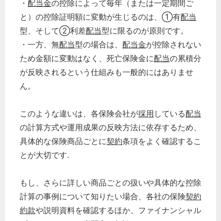
・
配当金
の控除によって毎年（または一定期間ご
と）の控除証明額に変動が生じるのは、①有
配当
型、そして②利差
配当
型に限るのが原則です。
・一方、無
配当
型の場合は、
配当金
が控除されない
ため金額に変動はなく、死亡保険金に
配当
の累積分
が反映されるという仕組みも一般的にはありませ
ん。
このような違いは、各保険会社が
採用
している
配当
の計算方式や運用成果の反映方法に依存するため、
具体的な保険商品ごとに
契約
条項をよく確認するこ
とが大切です.
もし、さらに詳しい商品ごとの扱いや具体的な控除
計算の事例について知りたい場合、各社の保険
契約
約款
や説明資料を確認するほか、ファイナンシャル