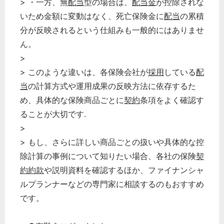
> ・一方、無
配当
型の場合は、
配当金
が控除されな
いため金額に変動はなく、死亡保険金に
配当
の累積
分が反映されるという仕組みも一般的にはありませ
ん。
>
> このような違いは、各保険会社が
採用
している
配
当
の計算方式や運用成果の反映方法に依存するた
め、具体的な保険商品ごとに
契約
条項をよく確認す
ることが大切です.
>
> もし、さらに詳しい商品ごとの扱いや具体的な控
除計算の事例について知りたい場合、各社の保険
契
約
約款
や説明資料を確認するほか、ファイナンシャ
ルプランナーなどの専門家に相談するのもおすすめ
です。