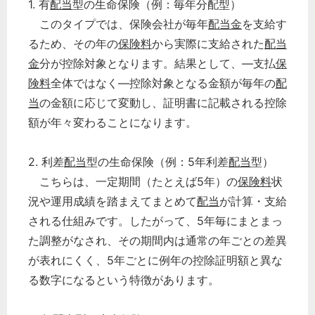
1. 有
配当
型の生命保険（例：毎年分配型）
このタイプでは、保険会社が毎年
配当金
を支給す
るため、その年の
保険料
から実際に支給された
配当
金
分が控除対象となります。結果として、―支払
保
険料
全体ではなく―控除対象となる金額が毎年の
配
当
の金額に応じて変動し、証明書に記載される控除
額が年々変わることになります。
2. 利差
配当
型の生命保険（例：5年利差
配当
型）
こちらは、一定期間（たとえば5年）の
保険料
状
況や運用成績を踏まえてまとめて
配当
が計算・支給
される仕組みです。したがって、5年毎にまとまっ
た調整がなされ、その期間内は通常の年ごとの差異
が表れにくく、5年ごとに例年の控除証明額と異な
る数字になるという特徴があります。