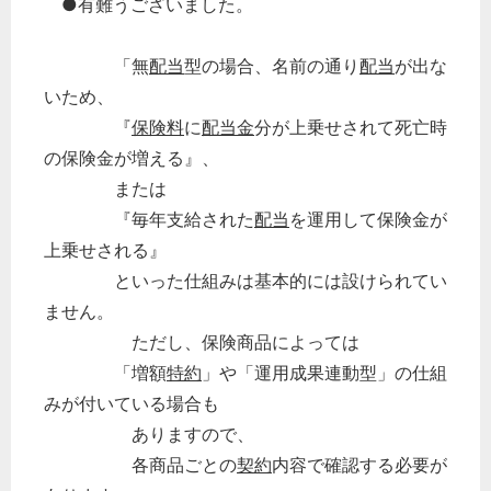
●有難うございました。
「無
配当
型の場合、名前の通り
配当
が出な
いため、
『
保険料
に
配当金
分が上乗せされて死亡時
の保険金が増える』、
または
『毎年支給された
配当
を運用して保険金が
上乗せされる』
といった仕組みは基本的には設けられてい
ません。
ただし、保険商品によっては
「増額
特約
」や「運用成果連動型」の仕組
みが付いている場合も
ありますので、
各商品ごとの
契約
内容で確認する必要が