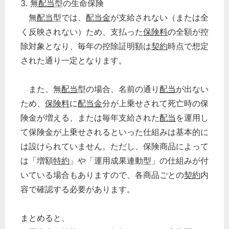
3. 無
配当
型の生命保険
無
配当
型では、
配当金
が支給されない（または全
く反映されない）ため、支払った
保険料
の全額が控
除対象となり、毎年の控除証明額は
契約
時点で想定
された通り一定となります。
また、無
配当
型の場合、名前の通り
配当
が出ない
ため、
保険料
に
配当金
分が上乗せされて死亡時の保
険金が増える、または毎年支給された
配当
を運用し
て保険金が上乗せされるといった仕組みは基本的に
は設けられていません。ただし、保険商品によって
は「増額
特約
」や「運用成果連動型」の仕組みが付
いている場合もありますので、各商品ごとの
契約
内
容で確認する必要があります。
まとめると、