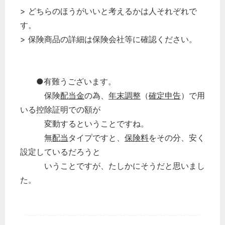
> どちらのほうがいいと考えるかは人それぞれで
す。
> 保険商品の詳細は保険会社等に確認ください。
●有難うございます。
保険
配当金
の為、
年末調整
（
確定申告
）で用
いる控除証明での額が
変動するということですね。
無
配当
タイプですと、
保険料
をその分、安く
設定しているだろうと
どのカテゴリーに投稿しますか？
いうことですが、たしかにそうだと思いまし
選択してください
た。
労務管理
税務経理
企業法務