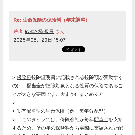
Re: 生命保険の保険料（年末調整）
著者
砂浜の監視員
さん
2025年05月23日 15:07
>
保険料
控除証明書に記載される控除額が変動する
のは、
配当金
が控除対象となる性質の保険であるこ
とが大きな要因です。大まかにまとめると：
>
> 1. 有
配当
型の生命保険（例：毎年分配型）
> このタイプでは、保険会社が毎年
配当金
を支給
するため、その年の
保険料
から実際に支給された
配