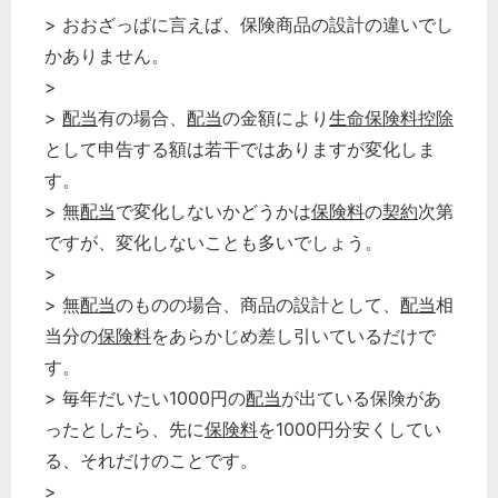
> おおざっぱに言えば、保険商品の設計の違いでし
かありません。
>
>
配当
有の場合、
配当
の金額により
生命保険料控除
として申告する額は若干ではありますが変化しま
す。
> 無
配当
で変化しないかどうかは
保険料
の
契約
次第
ですが、変化しないことも多いでしょう。
>
> 無
配当
のものの場合、商品の設計として、
配当
相
当分の
保険料
をあらかじめ差し引いているだけで
す。
> 毎年だいたい1000円の
配当
が出ている保険があ
ったとしたら、先に
保険料
を1000円分安くしてい
る、それだけのことです。
>