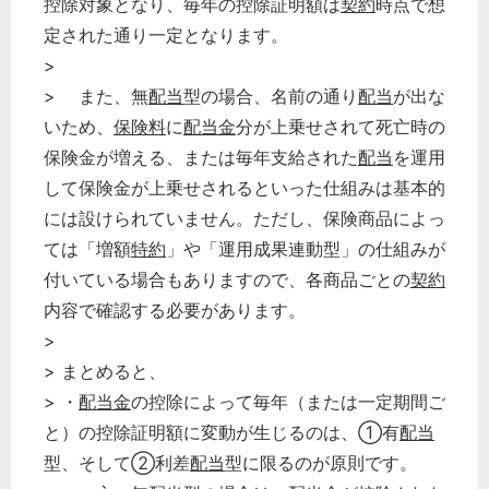
控除対象となり、毎年の控除証明額は
契約
時点で想
定された通り一定となります。
>
> また、無
配当
型の場合、名前の通り
配当
が出な
いため、
保険料
に
配当金
分が上乗せされて死亡時の
保険金が増える、または毎年支給された
配当
を運用
して保険金が上乗せされるといった仕組みは基本的
には設けられていません。ただし、保険商品によっ
ては「増額
特約
」や「運用成果連動型」の仕組みが
付いている場合もありますので、各商品ごとの
契約
内容で確認する必要があります。
>
> まとめると、
> ・
配当金
の控除によって毎年（または一定期間ご
と）の控除証明額に変動が生じるのは、①有
配当
型、そして②利差
配当
型に限るのが原則です。