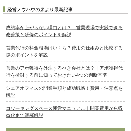
経営ノウハウの泉より最新記事
成約率が上がらない理由とは？ 営業現場で実践できる
改善策と研修のポイントを解説
営業代行の料金相場はいくら？費用の仕組みと比較する
際のポイントを解説
営業のアポ獲得を外注するべき会社とは？｜アポ獲得代
行を検討する前に知っておきたい4つの判断基準
シェアオフィスの開業手順と成功戦略！費用・注意点を
解説
コワーキングスペース運営マニュアル｜開業費用から収
益化まで網羅解説