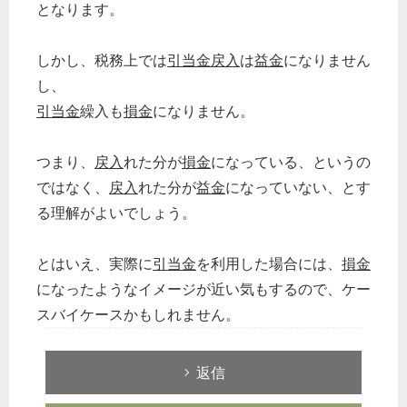
となります。
しかし、税務上では
引当金
戻入
は
益金
になりません
し、
引当金
繰入も
損金
になりません。
つまり、
戻入
れた分が
損金
になっている、というの
ではなく、
戻入
れた分が
益金
になっていない、とす
る理解がよいでしょう。
とはいえ、実際に
引当金
を利用した場合には、
損金
になったようなイメージが近い気もするので、ケー
スバイケースかもしれません。
返信