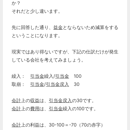
か？
それだと少し違います。
先に回答した通り、
益金
とならないため減算をする
ということになります。
現実ではあり得ないですが、下記の仕訳だけが発生
している会社を考えてみましょう。
繰入：
引当金
繰入/
引当金
100
取崩：
引当金
/
引当金
戻入
30
会計
上の
収益
は、
引当金
戻入
の30です。
会計
上の
費用
は、
引当金
繰入の100です。
会計
上の利益は、30-100＝-70（70の赤字）