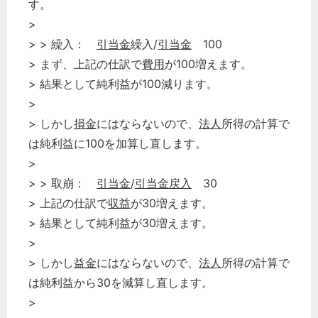
す。
>
> > 繰入：
引当金
繰入/
引当金
100
> まず、上記の仕訳で
費用
が100増えます。
> 結果として純利益が100減ります。
>
> しかし
損金
にはならないので、
法人
所得の計算で
は純利益に100を加算し直します。
>
> > 取崩：
引当金
/
引当金
戻入
30
> 上記の仕訳で
収益
が30増えます。
> 結果として純利益が30増えます。
>
> しかし
益金
にはならないので、
法人
所得の計算で
は純利益から30を減算し直します。
>