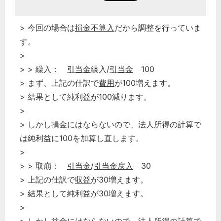
> 今回の場合は
損金不算入
だから調整を行っていま
す。
>
> > 繰入：
引当金
繰入/
引当金
100
> まず、上記の仕訳で
費用
が100増えます。
> 結果として純利益が100減ります。
>
> しかし
損金
にはならないので、
法人
所得の計算で
は純利益に100を加算し直します。
>
> > 取崩：
引当金
/
引当金
戻入
30
> 上記の仕訳で
収益
が30増えます。
> 結果として純利益が30増えます。
>