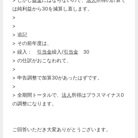
> しかし
益金
にはならないので、
法人
所得の計算で
は純利益から30を減算し直します。
>
>
> 追記
> その前年度は、
> 繰入：
引当金
繰入/
引当金
30
> の仕訳がおこなわれて、
>
> 申告調整で加算30があったはずです。
>
> 全期間トータルで、
法人
所得はプラスマイナス0
の調整になります。
ご回答いただき大変ありがとうございます。