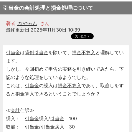
引当金の会計処理と損金処理について
著者
なやみん
さん
最終更新日:2025年11月30日 10:39
引当金
は
貸倒引当金
を除いて、
損金不算入
と理解してい
ます。
しかし、今回初めて申告の実務を引き継いでみたら、下
記のような処理をしているようでした。
これは、
引当金
の繰入は
損金不算入
であり、取崩しをす
ると
損金
算入できるということでしょうか？
≪
会計
仕訳≫
繰入：
引当金
繰入/
引当金
100
取崩：
引当金
/
引当金
戻入
30