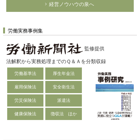
経営ノウハウの泉へ
労働実務事例集
監修提供
法解釈から実務処理までのＱ＆Ａを分類収録
労働基準法
厚生年金法
雇用保険法
安全衛生法
労災保険法
派遣法
健康保険法
徴収法 ほか