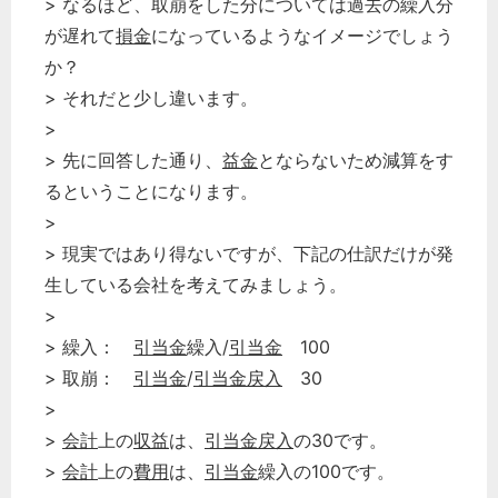
> なるほど、取崩をした分については過去の繰入分
が遅れて
損金
になっているようなイメージでしょう
か？
> それだと少し違います。
>
> 先に回答した通り、
益金
とならないため減算をす
るということになります。
>
> 現実ではあり得ないですが、下記の仕訳だけが発
生している会社を考えてみましょう。
>
> 繰入：
引当金
繰入/
引当金
100
> 取崩：
引当金
/
引当金
戻入
30
>
>
会計
上の
収益
は、
引当金
戻入
の30です。
>
会計
上の
費用
は、
引当金
繰入の100です。