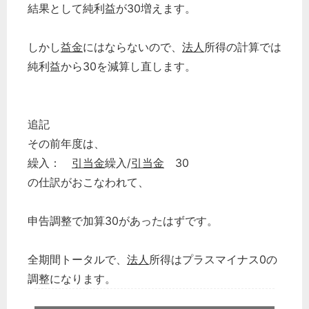
結果として純利益が30増えます。
しかし
益金
にはならないので、
法人
所得の計算では
純利益から30を減算し直します。
追記
その前年度は、
繰入：
引当金
繰入/
引当金
30
の仕訳がおこなわれて、
申告調整で加算30があったはずです。
全期間トータルで、
法人
所得はプラスマイナス0の
調整になります。