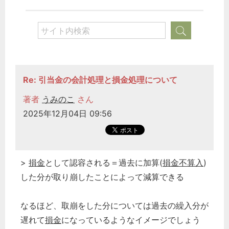
税務経理
企業法務
経営の知恵
総務の給湯室
秘書のノウハウ
Re: 引当金の会計処理と損金処理について
次へ
著者
うみのこ
さん
2025年12月04日 09:56
>
損金
として認容される＝過去に加算(
損金不算入
)
した分が取り崩したことによって減算できる
なるほど、取崩をした分については過去の繰入分が
遅れて
損金
になっているようなイメージでしょう