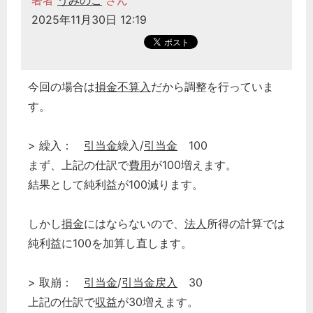
著者
うみのこ
さん
2025年11月30日 12:19
今回の場合は
損金不算入
だから調整を行っていま
す。
> 繰入：
引当金
繰入/
引当金
100
まず、上記の仕訳で
費用
が100増えます。
結果として純利益が100減ります。
しかし
損金
にはならないので、
法人
所得の計算では
純利益に100を加算し直します。
> 取崩：
引当金
/
引当金
戻入
30
上記の仕訳で
収益
が30増えます。