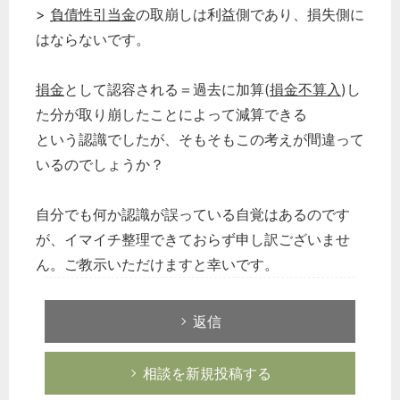
>
負債性引当金
の取崩しは利益側であり、損失側に
はならないです。
損金
として認容される＝過去に加算(
損金不算入
)し
た分が取り崩したことによって減算できる
という認識でしたが、そもそもこの考えが間違って
いるのでしょうか？
自分でも何か認識が誤っている自覚はあるのです
が、イマイチ整理できておらず申し訳ございませ
ん。ご教示いただけますと幸いです。
返信
どのカテゴリーに投稿しますか？
選択してください
相談を新規投稿する
労務管理