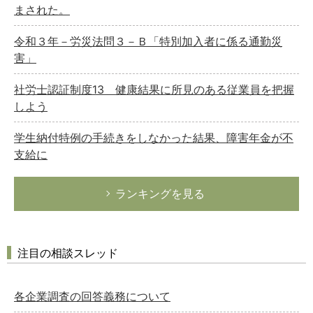
まされた。
令和３年－労災法問３－Ｂ「特別加入者に係る通勤災
害」
社労士認証制度13 健康結果に所見のある従業員を把握
しよう
学生納付特例の手続きをしなかった結果、障害年金が不
支給に
ランキングを見る
注目の相談スレッド
各企業調査の回答義務について