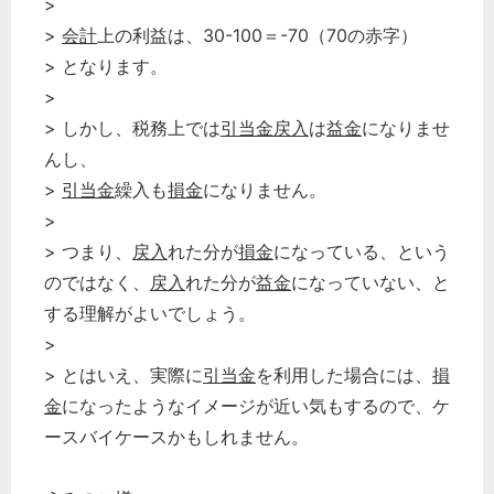
>
>
会計
上の利益は、30-100＝-70（70の赤字）
> となります。
>
> しかし、税務上では
引当金
戻入
は
益金
になりませ
んし、
>
引当金
繰入も
損金
になりません。
>
> つまり、
戻入
れた分が
損金
になっている、という
のではなく、
戻入
れた分が
益金
になっていない、と
する理解がよいでしょう。
>
> とはいえ、実際に
引当金
を利用した場合には、
損
金
になったようなイメージが近い気もするので、ケ
ースバイケースかもしれません。