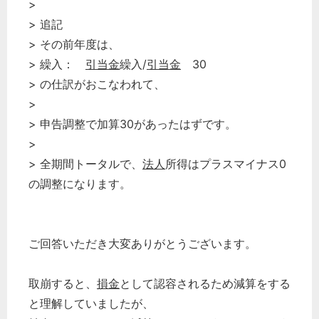
>
> 追記
> その前年度は、
> 繰入：
引当金
繰入/
引当金
30
> の仕訳がおこなわれて、
>
> 申告調整で加算30があったはずです。
>
> 全期間トータルで、
法人
所得はプラスマイナス0
の調整になります。
ご回答いただき大変ありがとうございます。
取崩すると、
損金
として認容されるため減算をする
と理解していましたが、