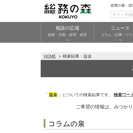
総務の森 - 
相談の広場
ニュース
総務・労務・経理・経営
コラム・記事・リリ
HOME
検索結果：
益金
「
益金
」についての検索結果です。
検索ワー
ご希望の情報は、みつか
コラムの泉