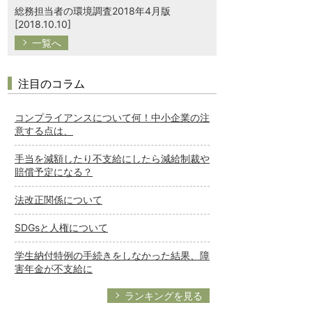
総務担当者の環境調査2018年4月版
[2018.10.10]
一覧へ
注目のコラム
コンプライアンスについて何！中小企業の注
意する点は、
手当を減額したり不支給にしたら減給制裁や
賠償予定になる？
法改正関係について
SDGsと人権について
学生納付特例の手続きをしなかった結果、障
害年金が不支給に
ランキングを見る