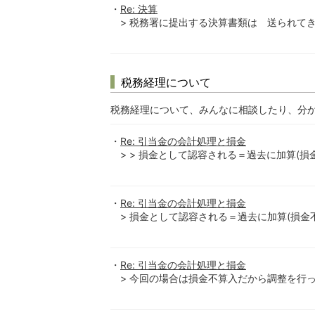
Re: 決算
> 税務署に提出する決算書類は 送られてき
税務経理について
税務経理について、みんなに相談したり、分
Re: 引当金の会計処理と損金
> > 損金として認容される＝過去に加算(損
Re: 引当金の会計処理と損金
> 損金として認容される＝過去に加算(損金不
Re: 引当金の会計処理と損金
> 今回の場合は損金不算入だから調整を行っていま