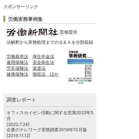
スポンサーリンク
労働実務事例集
監修提供
法解釈から実務処理までのＱ＆Ａを分類収録
労働基準法
厚生年金法
雇用保険法
安全衛生法
労災保険法
派遣法
健康保険法
徴収法 ほか
調査レポート
オフィスカイゼン活動に関する意識2022年5
月
[2022.7.24]
企業のテレワーク実態調査2019年10月版
[2019.11.12]