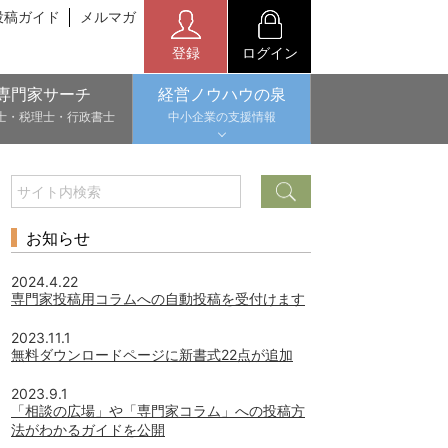
投稿ガイド
メルマガ
登録
ログイン
専門家サーチ
経営ノウハウの泉
士・税理士・行政書士
中小企業の支援情報
お知らせ
2024.4.22
専門家投稿用コラムへの自動投稿を受付けます
2023.11.1
無料ダウンロードページに新書式22点が追加
2023.9.1
「相談の広場」や「専門家コラム」への投稿方
法がわかるガイドを公開