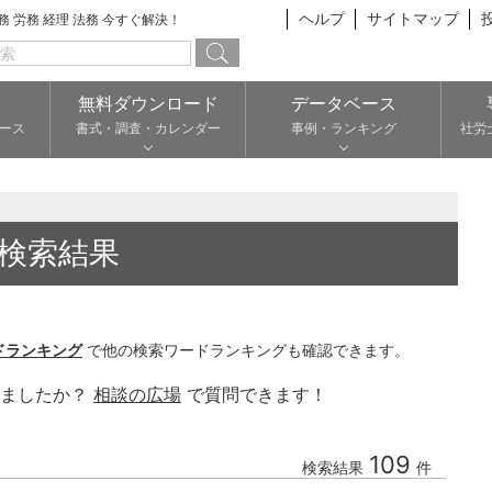
ヘルプ
サイトマップ
総務 労務 経理 法務 今すぐ解決！
無料ダウンロード
データベース
ース
書式・調査・カレンダー
事例・ランキング
社労
検索結果
ドランキング
で他の検索ワードランキングも確認できます。
りましたか？
相談の広場
で質問できます！
109
検索結果
件