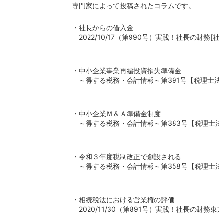
専門家によって投稿されたコラムです。
社長からの借入金
2022/10/17（第990号）実践！社長の財
中小企業事業再編投資損失準備金
～得する税務・会計情報～第391号【税理士法人-優和-】
中小企業Ｍ＆Ａ準備金制度
～得する税務・会計情報～第383号【税理士法人-優和-】
令和３年度税制改正で創設される
～得する税務・会計情報～第358号【税理士法人-優和-】
相続税法における営業権の評価
2020/11/30（第891号）実践！社長の財