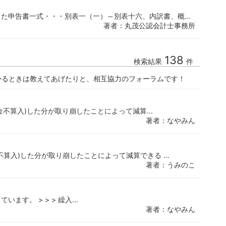
た申告書一式・・・別表一（一）～別表十六、内訳書、概...
著者：丸茂公認会計士事務所
138
検索結果
件
かるときは教えてあげたりと、相互協力のフォーラムです！
金不算入)した分が取り崩したことによって減算...
著者：なやみん
算入)した分が取り崩したことによって減算できる ...
著者：うみのこ
す。 > > > 繰入...
著者：なやみん