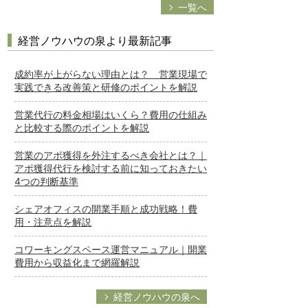
一覧へ
経営ノウハウの泉より最新記事
成約率が上がらない理由とは？ 営業現場で
実践できる改善策と研修のポイントを解説
営業代行の料金相場はいくら？費用の仕組み
と比較する際のポイントを解説
営業のアポ獲得を外注するべき会社とは？｜
アポ獲得代行を検討する前に知っておきたい
4つの判断基準
シェアオフィスの開業手順と成功戦略！費
用・注意点を解説
コワーキングスペース運営マニュアル｜開業
費用から収益化まで網羅解説
経営ノウハウの泉へ