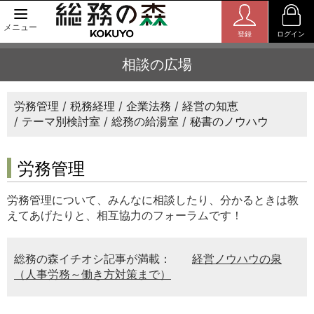
メニュー
登録
ログイン
相談の広場
労務管理
税務経理
企業法務
経営の知恵
テーマ別検討室
総務の給湯室
秘書のノウハウ
労務管理
労務管理について、みんなに相談したり、分かるときは教
えてあげたりと、相互協力のフォーラムです！
総務の森イチオシ記事が満載：
経営ノウハウの泉
（人事労務～働き方対策まで）