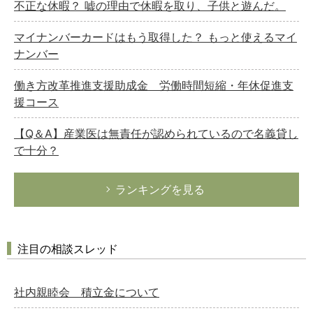
不正な休暇？ 嘘の理由で休暇を取り、子供と遊んだ。
マイナンバーカードはもう取得した？ もっと使えるマイ
ナンバー
働き方改革推進支援助成金 労働時間短縮・年休促進支
援コース
【Q＆A】産業医は無責任が認められているので名義貸し
で十分？
ランキングを見る
注目の相談スレッド
社内親睦会 積立金について