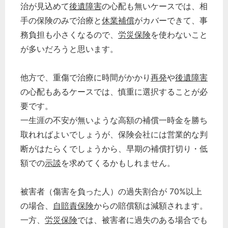
治が見込めて
後遺障害
の心配も無いケースでは、相
手の保険のみで治療と
休業補償
がカバーできて、事
務負担も小さくなるので、
労災保険
を使わないこと
が多いだろうと思います。
他方で、重傷で治療に時間がかかり
再発
や
後遺障害
の心配もあるケースでは、慎重に選択することが必
要です。
一生涯の不安が無いような高額の補償一時金を勝ち
取れればよいでしょうが、保険会社には営業的な判
断がはたらくでしょうから、早期の補償打切り・低
額での
示談
を求めてくるかもしれません。
被害者（傷害を負った人）の過失割合が 70%以上
の場合、
自賠責保険
からの賠償額は減額されます。
一方、
労災保険
では、被害者に過失のある場合でも