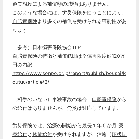
過失相殺
による補償額の減額はありません。
このような場合には、
労災保険
を使うことにより、
自賠責保険
より多くの補償を受けられる可能性があ
ります。
（参考）日本損害保険協会ＨＰ
自賠責保険
の特徴と補償範囲は？傷害限度額120万
円の内訳
https://www.sonpo.or.jp/report/publish/bousai/k
outuu/article/2/
（相手のいない）単独事故の場合、
自賠責保険
から
の給付はありませんが、労災は対応しています。
労災保険
では、治療の開始から最長１年６か月
療
養給付
と
休業給付
が受けられますが、治癒（
症状固