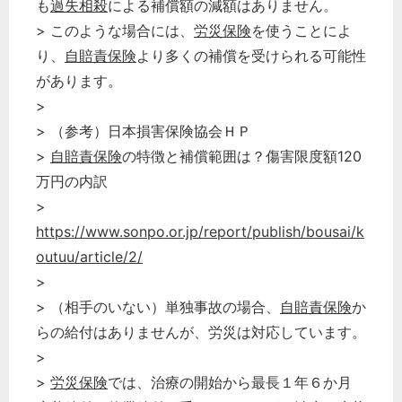
も
過失相殺
による補償額の減額はありません。
> このような場合には、
労災保険
を使うことによ
り、
自賠責保険
より多くの補償を受けられる可能性
があります。
>
> （参考）日本損害保険協会ＨＰ
>
自賠責保険
の特徴と補償範囲は？傷害限度額120
万円の内訳
>
https://www.sonpo.or.jp/report/publish/bousai/k
outuu/article/2/
>
> （相手のいない）単独事故の場合、
自賠責保険
か
らの給付はありませんが、労災は対応しています。
>
>
労災保険
では、治療の開始から最長１年６か月