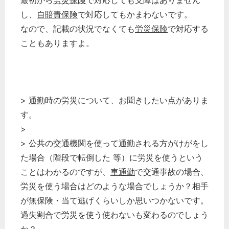
最初から
労災保険
で対応しても支障はありません
税務経理
し、
自賠責保険
で対応してもかまわないです。
企業法務
なので、記載の状況でなくても
労災保険
で対応する
経営の知恵
こともありますよ。
総務の給湯室
秘書のノウハウ
次へ
>
通勤
時の労災について、お聞きしたい点がありま
す。
>
> 公共の交通機関を使って
通勤
される方がけがをし
た場合（階段で転倒した 等）に労災を使うという
ことはわかるのですが、
車通勤
で交通事故の場合、
労災を使う場合はどのような場合でしょうか？相手
が無保険・当て逃げくらいしか思いつかないです。
過失割合で労災を使う使わないも変わるのでしょう