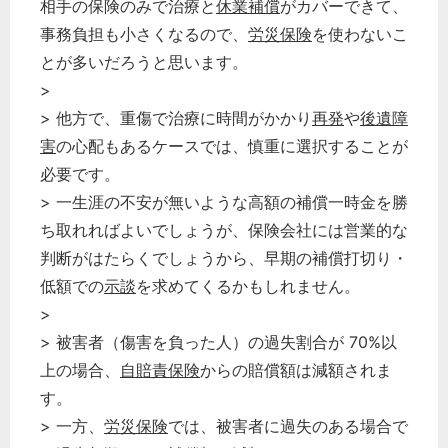
相手の保険のみで治療と
休業補償
がカバーできて、
事務負担も小さくなるので、
労災保険
を使わないこ
とが多いだろうと思います。
>
> 他方で、重傷で治療に時間がかかり
再発
や
後遺障
害
の心配もあるケースでは、慎重に選択することが
必要です。
> 一生涯の不安が無いような高額の補償一時金を勝
ち取れればよいでしょうが、保険会社には営業的な
判断がはたらくでしょうから、早期の補償打切り・
低額での
示談
を求めてくるかもしれません。
>
> 被害者（傷害を負った人）の過失割合が 70%以
上の場合、
自賠責保険
からの賠償額は減額されま
す。
> 一方、
労災保険
では、被害者に過失のある場合で