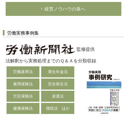
経営ノウハウの泉へ
労働実務事例集
監修提供
法解釈から実務処理までのＱ＆Ａを分類収録
労働基準法
厚生年金法
雇用保険法
安全衛生法
労災保険法
派遣法
健康保険法
徴収法 ほか