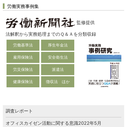
労働実務事例集
監修提供
法解釈から実務処理までのＱ＆Ａを分類収録
労働基準法
厚生年金法
雇用保険法
安全衛生法
労災保険法
派遣法
健康保険法
徴収法 ほか
調査レポート
オフィスカイゼン活動に関する意識2022年5月