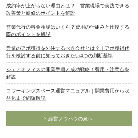
成約率が上がらない理由とは？ 営業現場で実践できる
改善策と研修のポイントを解説
どのカテゴリーに投稿しますか？
営業代行の料金相場はいくら？費用の仕組みと比較する
選択してください
際のポイントを解説
労務管理
営業のアポ獲得を外注するべき会社とは？｜アポ獲得代
税務経理
行を検討する前に知っておきたい4つの判断基準
企業法務
シェアオフィスの開業手順と成功戦略！費用・注意点を
経営の知恵
解説
総務の給湯室
コワーキングスペース運営マニュアル｜開業費用から収
秘書のノウハウ
益化まで網羅解説
次へ
経営ノウハウの泉へ