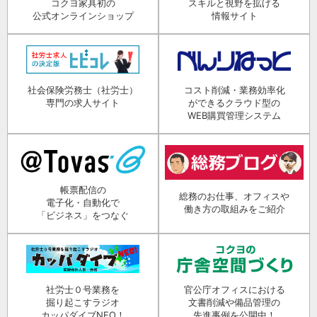
コクヨ家具初の
スキルと視野を拡げる
公式オンラインショップ
情報サイト
社会保険労務士（社労士）
コスト削減・業務効率化
専門の求人サイト
ができるクラウド型の
WEB購買管理システム
帳票配信の
総務のお仕事、オフィスや
電子化・自動化で
働き方の取組みをご紹介
「ビジネス」をつなぐ
社労士０号業務を
官公庁オフィスにおける
掘り起こすラジオ
文書削減や備品管理の
カッパダイブNEO！
先進事例を公開中！