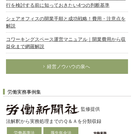
行を検討する前に知っておきたい4つの判断基準
シェアオフィスの開業手順と成功戦略！費用・注意点を
解説
コワーキングスペース運営マニュアル｜開業費用から収
益化まで網羅解説
経営ノウハウの泉へ
労働実務事例集
監修提供
法解釈から実務処理までのＱ＆Ａを分類収録
労働基準法
厚生年金法