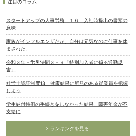
注目のコラム
スタートアップの人事労務 １６ 入社時提出の書類の
意味
家族がインフルエンザだが、自分は元気なのに仕事を休
まされた。
令和３年－労災法問３－Ｂ「特別加入者に係る通勤災
害」
社労士認証制度13 健康結果に所見のある従業員を把握
しよう
学生納付特例の手続きをしなかった結果、障害年金が不
支給に
ランキングを見る