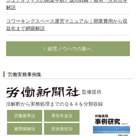
解説
コワーキングスペース運営マニュアル｜開業費用から収
益化まで網羅解説
経営ノウハウの泉へ
労働実務事例集
監修提供
法解釈から実務処理までのＱ＆Ａを分類収録
労働基準法
厚生年金法
雇用保険法
安全衛生法