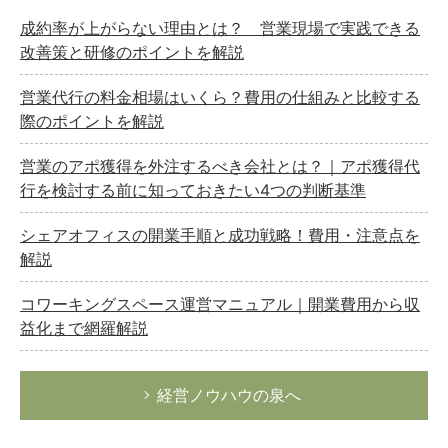
成約率が上がらない理由とは？ 営業現場で実践できる
改善策と研修のポイントを解説
営業代行の料金相場はいくら？費用の仕組みと比較する
際のポイントを解説
営業のアポ獲得を外注するべき会社とは？｜アポ獲得代
行を検討する前に知っておきたい4つの判断基準
シェアオフィスの開業手順と成功戦略！費用・注意点を
解説
コワーキングスペース運営マニュアル｜開業費用から収
益化まで網羅解説
経営ノウハウの泉へ