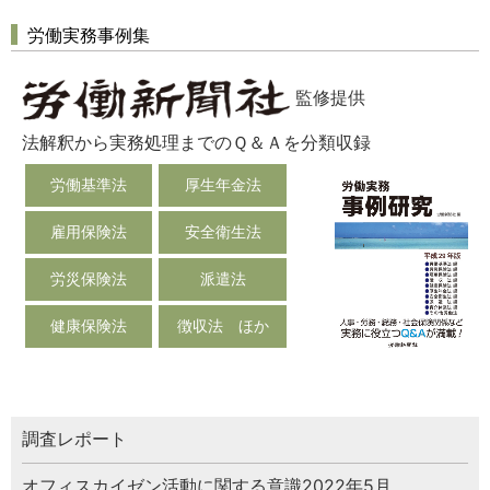
労働実務事例集
監修提供
法解釈から実務処理までのＱ＆Ａを分類収録
労働基準法
厚生年金法
雇用保険法
安全衛生法
労災保険法
派遣法
健康保険法
徴収法 ほか
調査レポート
オフィスカイゼン活動に関する意識2022年5月