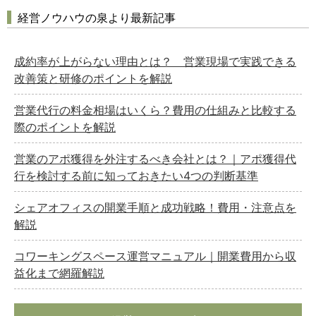
経営ノウハウの泉より最新記事
成約率が上がらない理由とは？ 営業現場で実践できる
改善策と研修のポイントを解説
営業代行の料金相場はいくら？費用の仕組みと比較する
際のポイントを解説
営業のアポ獲得を外注するべき会社とは？｜アポ獲得代
行を検討する前に知っておきたい4つの判断基準
シェアオフィスの開業手順と成功戦略！費用・注意点を
解説
コワーキングスペース運営マニュアル｜開業費用から収
益化まで網羅解説