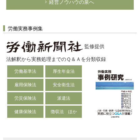
経営ノウハウの泉へ
労働実務事例集
監修提供
法解釈から実務処理までのＱ＆Ａを分類収録
労働基準法
厚生年金法
雇用保険法
安全衛生法
労災保険法
派遣法
健康保険法
徴収法 ほか