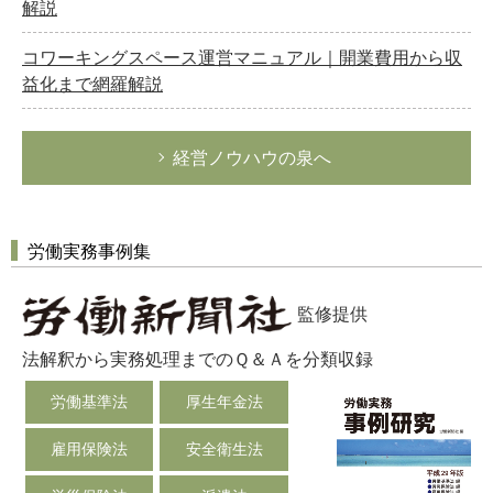
解説
コワーキングスペース運営マニュアル｜開業費用から収
益化まで網羅解説
経営ノウハウの泉へ
労働実務事例集
監修提供
法解釈から実務処理までのＱ＆Ａを分類収録
労働基準法
厚生年金法
雇用保険法
安全衛生法