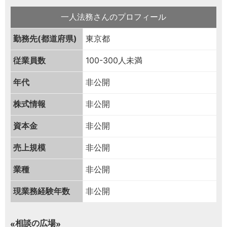
一人法務さんのプロフィール
勤務先(都道府県)
東京都
従業員数
100-300人未満
年代
非公開
株式情報
非公開
資本金
非公開
売上規模
非公開
業種
非公開
現業務経験年数
非公開
相談の広場