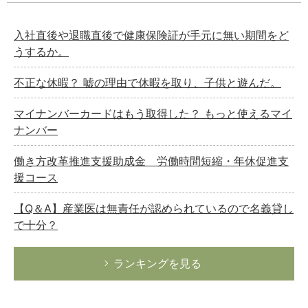
入社直後や退職直後で健康保険証が手元に無い期間をど
うするか。
不正な休暇？ 嘘の理由で休暇を取り、子供と遊んだ。
マイナンバーカードはもう取得した？ もっと使えるマイ
ナンバー
働き方改革推進支援助成金 労働時間短縮・年休促進支
援コース
【Q＆A】産業医は無責任が認められているので名義貸し
で十分？
ランキングを見る