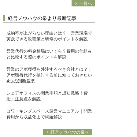
一覧へ
経営ノウハウの泉より最新記事
成約率が上がらない理由とは？ 営業現場で
実践できる改善策と研修のポイントを解説
営業代行の料金相場はいくら？費用の仕組み
と比較する際のポイントを解説
営業のアポ獲得を外注するべき会社とは？｜
アポ獲得代行を検討する前に知っておきたい
4つの判断基準
シェアオフィスの開業手順と成功戦略！費
用・注意点を解説
コワーキングスペース運営マニュアル｜開業
費用から収益化まで網羅解説
経営ノウハウの泉へ