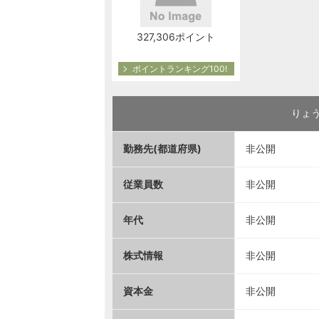
327,306ポイント
ポイントランキング100!
りょ
勤務先(都道府県)
非公開
従業員数
非公開
年代
非公開
株式情報
非公開
資本金
非公開