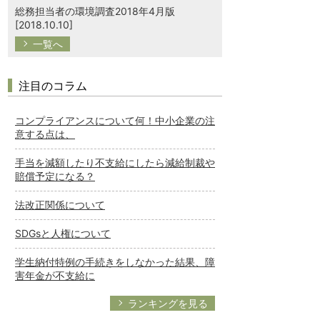
総務担当者の環境調査2018年4月版
[2018.10.10]
一覧へ
注目のコラム
コンプライアンスについて何！中小企業の注
意する点は、
手当を減額したり不支給にしたら減給制裁や
賠償予定になる？
法改正関係について
SDGsと人権について
学生納付特例の手続きをしなかった結果、障
害年金が不支給に
ランキングを見る