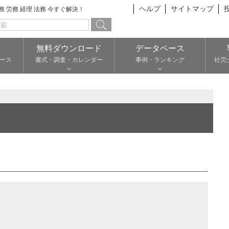
ヘルプ
サイトマップ
総務 労務 経理 法務 今すぐ解決！
無料ダウンロード
データベース
ース
書式・調査・カレンダー
事例・ランキング
社労