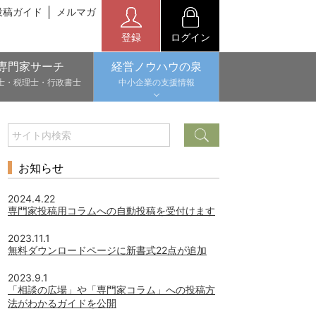
投稿ガイド
メルマガ
登録
ログイン
専門家サーチ
経営ノウハウの泉
士・税理士・行政書士
中小企業の支援情報
お知らせ
2024.4.22
専門家投稿用コラムへの自動投稿を受付けます
2023.11.1
無料ダウンロードページに新書式22点が追加
2023.9.1
「相談の広場」や「専門家コラム」への投稿方
法がわかるガイドを公開