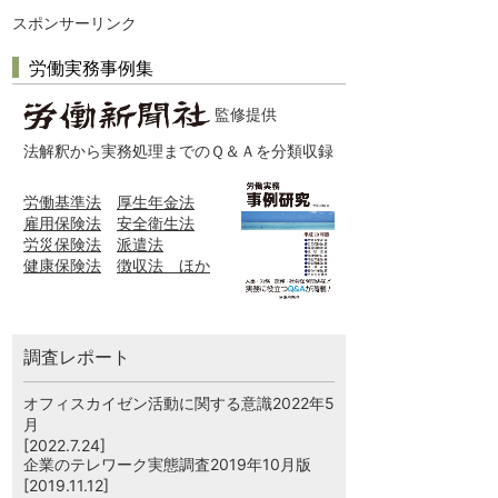
スポンサーリンク
労働実務事例集
監修提供
法解釈から実務処理までのＱ＆Ａを分類収録
労働基準法
厚生年金法
雇用保険法
安全衛生法
労災保険法
派遣法
健康保険法
徴収法 ほか
調査レポート
オフィスカイゼン活動に関する意識2022年5
月
[2022.7.24]
企業のテレワーク実態調査2019年10月版
[2019.11.12]