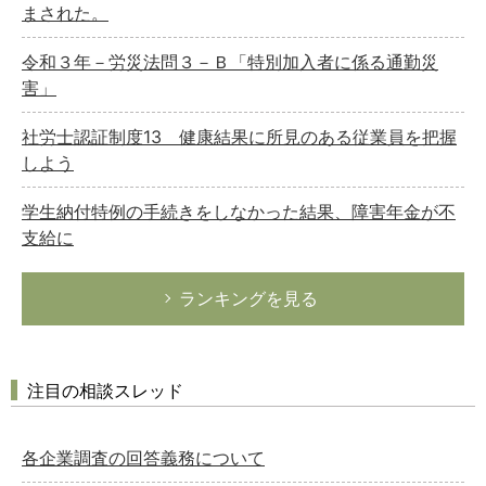
まされた。
令和３年－労災法問３－Ｂ「特別加入者に係る通勤災
害」
社労士認証制度13 健康結果に所見のある従業員を把握
しよう
学生納付特例の手続きをしなかった結果、障害年金が不
支給に
ランキングを見る
注目の相談スレッド
各企業調査の回答義務について