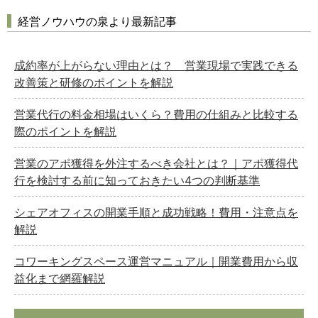
経営ノウハウの泉より最新記事
成約率が上がらない理由とは？ 営業現場で実践できる
改善策と研修のポイントを解説
営業代行の料金相場はいくら？費用の仕組みと比較する
際のポイントを解説
営業のアポ獲得を外注するべき会社とは？｜アポ獲得代
行を検討する前に知っておきたい4つの判断基準
シェアオフィスの開業手順と成功戦略！費用・注意点を
解説
コワーキングスペース運営マニュアル｜開業費用から収
益化まで網羅解説