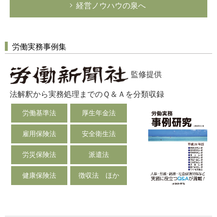
経営ノウハウの泉へ
労働実務事例集
監修提供
法解釈から実務処理までのＱ＆Ａを分類収録
労働基準法
厚生年金法
雇用保険法
安全衛生法
労災保険法
派遣法
健康保険法
徴収法 ほか