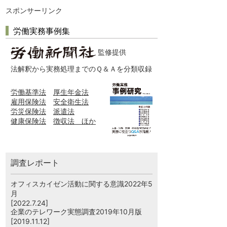
スポンサーリンク
労働実務事例集
監修提供
法解釈から実務処理までのＱ＆Ａを分類収録
労働基準法
厚生年金法
雇用保険法
安全衛生法
労災保険法
派遣法
健康保険法
徴収法 ほか
調査レポート
オフィスカイゼン活動に関する意識2022年5
月
[2022.7.24]
企業のテレワーク実態調査2019年10月版
[2019.11.12]