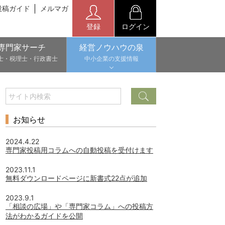
投稿ガイド
メルマガ
登録
ログイン
専門家サーチ
経営ノウハウの泉
士・税理士・行政書士
中小企業の支援情報
お知らせ
2024.4.22
専門家投稿用コラムへの自動投稿を受付けます
2023.11.1
無料ダウンロードページに新書式22点が追加
2023.9.1
「相談の広場」や「専門家コラム」への投稿方
法がわかるガイドを公開