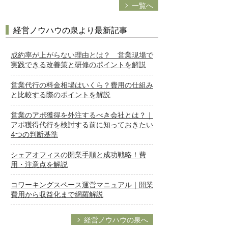
一覧へ
経営ノウハウの泉より最新記事
成約率が上がらない理由とは？ 営業現場で
実践できる改善策と研修のポイントを解説
営業代行の料金相場はいくら？費用の仕組み
と比較する際のポイントを解説
営業のアポ獲得を外注するべき会社とは？｜
アポ獲得代行を検討する前に知っておきたい
4つの判断基準
シェアオフィスの開業手順と成功戦略！費
用・注意点を解説
コワーキングスペース運営マニュアル｜開業
費用から収益化まで網羅解説
経営ノウハウの泉へ