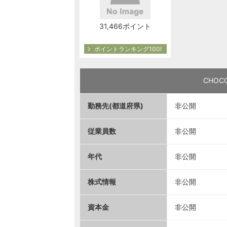
31,466ポイント
ポイントランキング100!
CHO
勤務先(都道府県)
非公開
従業員数
非公開
年代
非公開
株式情報
非公開
資本金
非公開