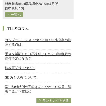
総務担当者の環境調査2018年4月版
[2018.10.10]
一覧へ
注目のコラム
コンプライアンスについて何！中小企業の注
意する点は、
手当を減額したり不支給にしたら減給制裁や
賠償予定になる？
法改正関係について
SDGsと人権について
学生納付特例の手続きをしなかった結果、障
害年金が不支給に
ランキングを見る