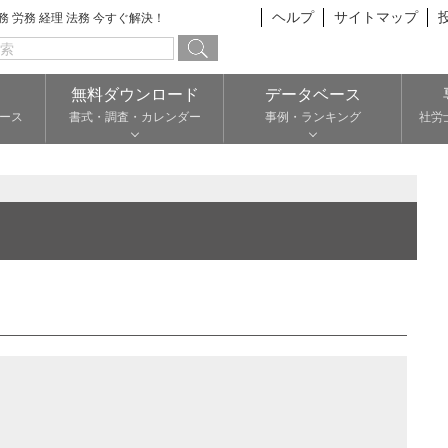
ヘルプ
サイトマップ
総務 労務 経理 法務 今すぐ解決！
無料ダウンロード
データベース
ース
書式・調査・カレンダー
事例・ランキング
社労