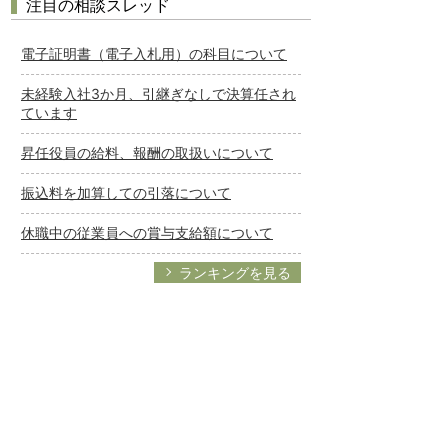
注目の相談スレッド
電子証明書（電子入札用）の科目について
未経験入社3か月、引継ぎなしで決算任され
ています
昇任役員の給料、報酬の取扱いについて
振込料を加算しての引落について
休職中の従業員への賞与支給額について
ランキングを見る