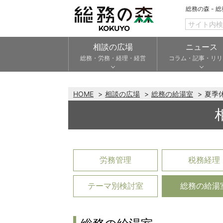
総務の森 - 
相談の広場
ニュース
総務・労務・経理・経営
コラム・記事・リリ
HOME
相談の広場
総務の給湯室
夏季
労務管理
税務経理
テーマ別検討室
総務の給湯