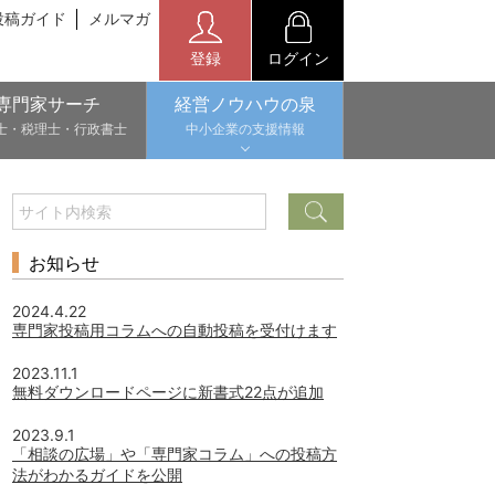
投稿ガイド
メルマガ
登録
ログイン
専門家サーチ
経営ノウハウの泉
士・税理士・行政書士
中小企業の支援情報
お知らせ
2024.4.22
専門家投稿用コラムへの自動投稿を受付けます
2023.11.1
無料ダウンロードページに新書式22点が追加
2023.9.1
「相談の広場」や「専門家コラム」への投稿方
法がわかるガイドを公開