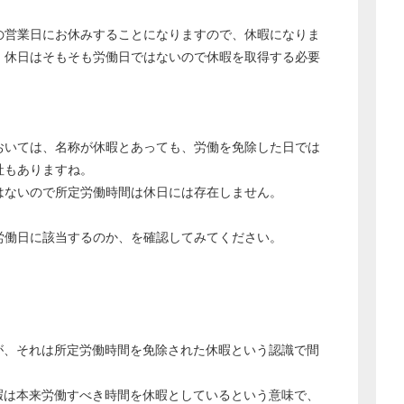
の営業日にお休みすることになりますので、休暇になりま
、休日はそもそも労働日ではないので休暇を取得する必要
どのカテゴリーに投稿しますか？
選択してください
労務管理
おいては、名称が休暇とあっても、労働を免除した日では
税務経理
社もありますね。
はないので所定労働時間は休日には存在しません。
企業法務
経営の知恵
労働日に該当するのか、を確認してみてください。
総務の給湯室
秘書のノウハウ
次へ
が、それは所定労働時間を免除された休暇という認識で間
暇は本来労働すべき時間を休暇としているという意味で、