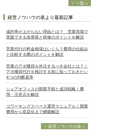
一覧へ
経営ノウハウの泉より最新記事
成約率が上がらない理由とは？ 営業現場で
実践できる改善策と研修のポイントを解説
営業代行の料金相場はいくら？費用の仕組み
と比較する際のポイントを解説
営業のアポ獲得を外注するべき会社とは？｜
アポ獲得代行を検討する前に知っておきたい
4つの判断基準
シェアオフィスの開業手順と成功戦略！費
用・注意点を解説
コワーキングスペース運営マニュアル｜開業
費用から収益化まで網羅解説
経営ノウハウの泉へ