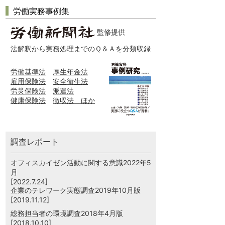
労働実務事例集
監修提供
法解釈から実務処理までのＱ＆Ａを分類収録
労働基準法
厚生年金法
雇用保険法
安全衛生法
労災保険法
派遣法
健康保険法
徴収法 ほか
調査レポート
オフィスカイゼン活動に関する意識2022年5
月
[2022.7.24]
企業のテレワーク実態調査2019年10月版
[2019.11.12]
総務担当者の環境調査2018年4月版
[2018.10.10]