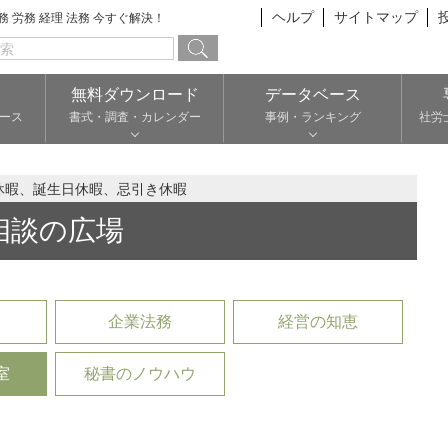
ヘルプ
サイトマップ
総務 労務 経理 法務 今すぐ解決！
無料ダウンロード
データベース
ース
書式・調査・カレンダー
事例・ランキング
社労
休暇、誕生日休暇、忌引き休暇
相談の広場
企業法務
経営の知恵
室
秘書のノウハウ