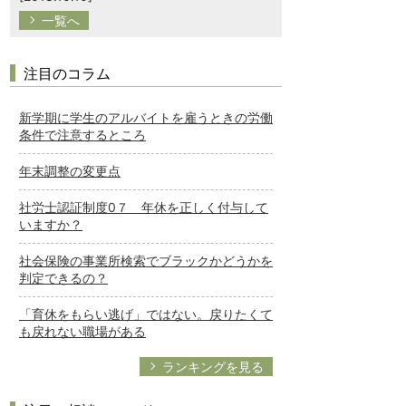
一覧へ
注目のコラム
新学期に学生のアルバイトを雇うときの労働
条件で注意するところ
年末調整の変更点
社労士認証制度0７ 年休を正しく付与して
いますか？
社会保険の事業所検索でブラックかどうかを
判定できるの？
「育休をもらい逃げ」ではない。戻りたくて
も戻れない職場がある
ランキングを見る