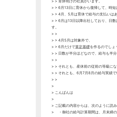
> > 育休明けの社員がいます。
> > 6月13日に育休から復帰して、
> > 4月、5月は育休で給与の支払い
> > 6月は13日以降出社しており、日
す。
> >
> > 4月5月は対象外で、
> > 6月だけで
算定基礎
を作るのでしょ
> > 日数が半分ほどなので、給与も
> >
> > それとも、産休前の従前の等級に
> > それとも、6月7月8月の給与実績で
> >
>
> こんばんは
>
> ご記載の内容からは、次のように読
> ・御社の給与計算期間は、月末締