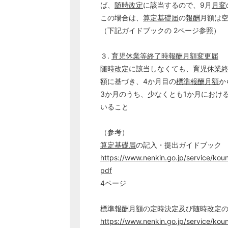
ば、
随時改定
に該当するので、9月
月変
この場合は、
算定基礎届
の
報酬
月額は
（下記ガイドブックの 2ページ参照）
３.
育児休業等終了時報酬月額変更届
随時改定
に該当しなくても、
育児休業
額に基づき、4か月目の
標準報酬月額
か
3か月のうち、少なくとも1か月におけ
いること
（参考）
算定基礎届
の記入・提出ガイドブック
https://www.nenkin.go.jp/service/kou
pdf
4ページ
標準報酬月額
の
定時決定
及び
随時改定
https://www.nenkin.go.jp/service/koun