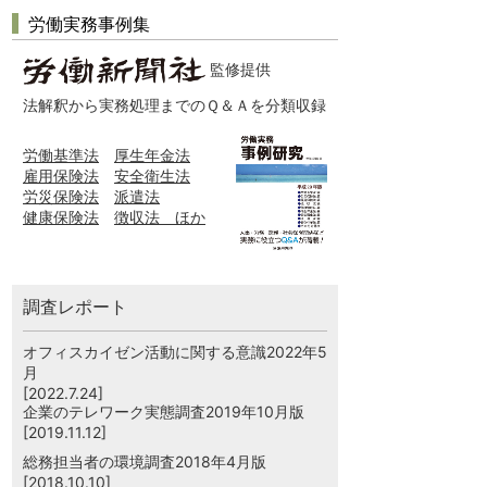
労働実務事例集
監修提供
法解釈から実務処理までのＱ＆Ａを分類収録
労働基準法
厚生年金法
雇用保険法
安全衛生法
労災保険法
派遣法
健康保険法
徴収法 ほか
調査レポート
オフィスカイゼン活動に関する意識2022年5
月
[2022.7.24]
企業のテレワーク実態調査2019年10月版
[2019.11.12]
総務担当者の環境調査2018年4月版
[2018.10.10]