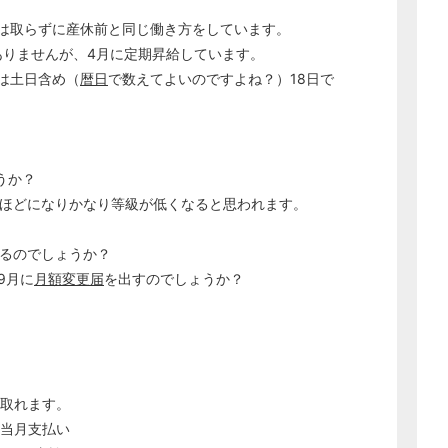
時短は取らずに産休前と同じ働き方をしています。
はありませんが、4月に定期昇給しています。
数は土日含め（
暦日
で数えてよいのですよね？）18日で
うか？
半分ほどになりかなり等級が低くなると思われます。
なるのでしょうか？
9月に
月額変更届
を出すのでしょうか？
み取れます。
の当月支払い