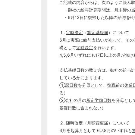
ご記載の内容からは、次のように読み
・御社の給与計算期間は、月末締の当
・6月13日に復帰した以降の給与を6
１.
定時決定
（
算定基礎届
）について
6月に実際に給与支払いがあって、その
礎として
定時決定
を行います。
4,5,6月いずれにも17日以上の月が無
支払基礎日数
の数え方は、御社の給与
しているかによります。
①
暦日数
を分母として、
復職
前の
休業
る）
②会社の月の
所定労働日数
を分母とし
基礎日数
に含まれない）
２.
随時改定
（
月額変更届
）について
6月を起算月として 6,7,8月のいずれも