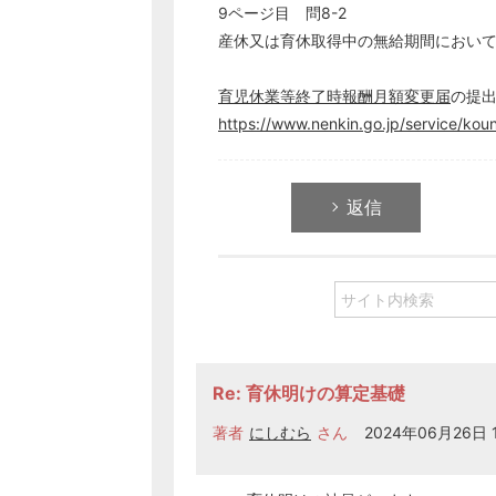
9ページ目 問8-2
産休又は育休取得中の無給期間におい
育児休業等終了時報酬月額変更届
の提
https://www.nenkin.go.jp/service/kou
返信
Re: 育休明けの算定基礎
著者
にしむら
さん
2024年06月26日 1