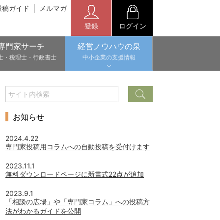
投稿ガイド
メルマガ
登録
ログイン
専門家サーチ
経営ノウハウの泉
士・税理士・行政書士
中小企業の支援情報
お知らせ
2024.4.22
専門家投稿用コラムへの自動投稿を受付けます
2023.11.1
無料ダウンロードページに新書式22点が追加
2023.9.1
「相談の広場」や「専門家コラム」への投稿方
法がわかるガイドを公開