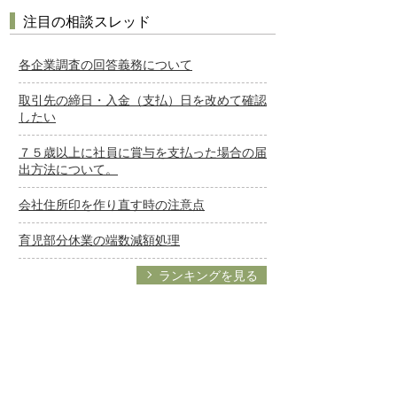
注目の相談スレッド
各企業調査の回答義務について
取引先の締日・入金（支払）日を改めて確認
したい
７５歳以上に社員に賞与を支払った場合の届
出方法について。
会社住所印を作り直す時の注意点
育児部分休業の端数減額処理
ランキングを見る