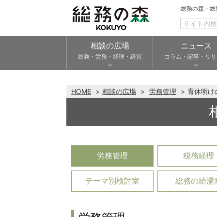
総務の森 - 
相談の広場
ニュース
総務・労務・経理・経営
コラム・記事・リリ
HOME
相談の広場
労務管理
育休明け
労務管理
税務経理
テーマ別検討室
総務の給湯