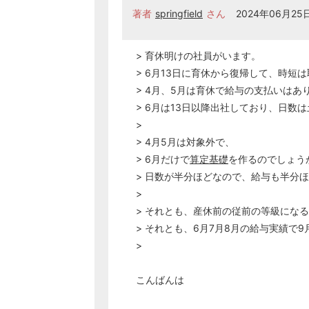
著者
springfield
さん
2024年06月25日
> 育休明けの社員がいます。
> 6月13日に育休から復帰して、時短
> 4月、5月は育休で給与の支払いはあ
> 6月は13日以降出社しており、日数
>
> 4月5月は対象外で、
> 6月だけで
算定基礎
を作るのでしょう
> 日数が半分ほどなので、給与も半分
>
> それとも、産休前の従前の等級にな
> それとも、6月7月8月の給与実績で9
>
こんばんは