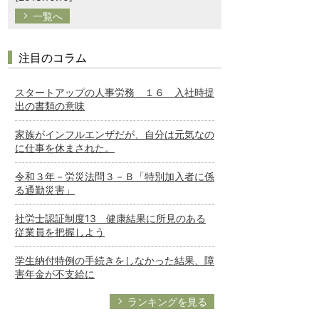
一覧へ
注目のコラム
スタートアップの人事労務 １６ 入社時提
出の書類の意味
家族がインフルエンザだが、自分は元気なの
に仕事を休まされた。
令和３年－労災法問３－Ｂ「特別加入者に係
る通勤災害」
社労士認証制度13 健康結果に所見のある
従業員を把握しよう
学生納付特例の手続きをしなかった結果、障
害年金が不支給に
ランキングを見る