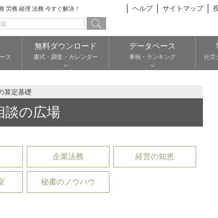
ヘルプ
サイトマップ
総務 労務 経理 法務 今すぐ解決！
無料ダウンロード
データベース
ース
書式・調査・カレンダー
事例・ランキング
社労
の算定基礎
相談の広場
企業法務
経営の知恵
室
秘書のノウハウ