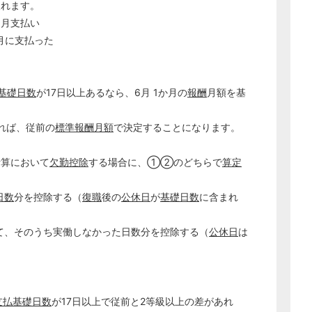
取れます。
月支払い
月に支払った
基礎日数
が17日以上あるなら、6月 1か月の
報酬
月額を基
ければ、従前の
標準報酬月額
で決定することになります。
計算において
欠勤控除
する場合に、①②のどちらで
算定
日数
分を控除する（
復職
後の
公休日
が
基礎日数
に含まれ
どのカテゴリーに投稿しますか？
て、そのうち実働しなかった日数分を控除する（
公休日
は
選択してください
労務管理
税務経理
支払基礎日数
が17日以上で従前と2等級以上の差があれ
企業法務