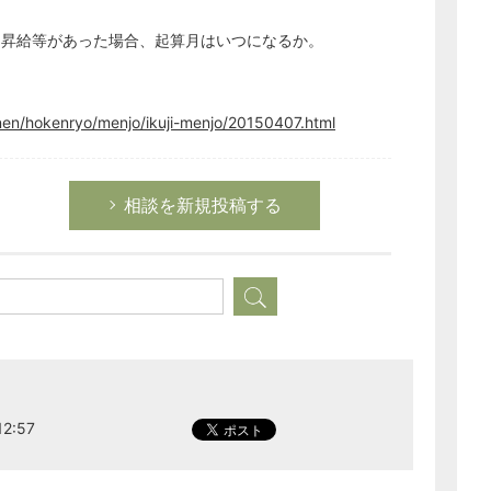
て昇給等があった場合、起算月はいつになるか。
出
nen/hokenryo/menjo/ikuji-menjo/20150407.html
相談を新規投稿する
2:57