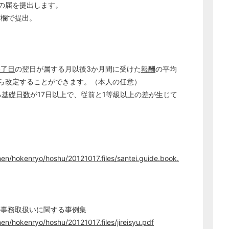
の届を提出します。
経営の知恵
空欄で提出。
総務の給湯室
秘書のノウハウ
次へ
終了日
の翌日が属する月以後3か月間に受けた
報酬
の平均
ら改定することができます。（本人の任意）
る
基礎日数
が17日以上で、従前と1等級以上の差が生じて
nen/hokenryo/hoshu/20121017.files/santei.guide.book.
の事務取扱いに関する事例集
en/hokenryo/hoshu/20121017.files/jireisyu.pdf