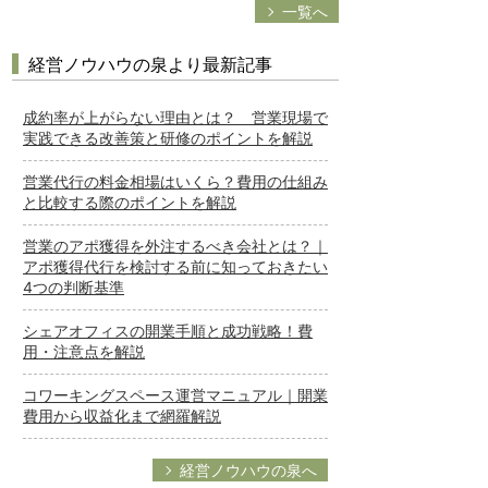
一覧へ
経営ノウハウの泉より最新記事
成約率が上がらない理由とは？ 営業現場で
実践できる改善策と研修のポイントを解説
営業代行の料金相場はいくら？費用の仕組み
と比較する際のポイントを解説
営業のアポ獲得を外注するべき会社とは？｜
アポ獲得代行を検討する前に知っておきたい
4つの判断基準
シェアオフィスの開業手順と成功戦略！費
用・注意点を解説
コワーキングスペース運営マニュアル｜開業
費用から収益化まで網羅解説
経営ノウハウの泉へ