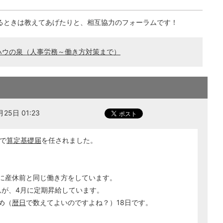
るときは教えてあげたりと、相互協力のフォーラムです！
ハウの泉（人事労務～働き方対策まで）
25日 01:23
で
算定基礎届
を任されました。
ずに産休前と同じ働き方をしています。
んが、4月に定期昇給しています。
め（
暦日
で数えてよいのですよね？）18日です。