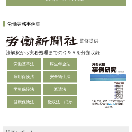
労働実務事例集
監修提供
法解釈から実務処理までのＱ＆Ａを分類収録
労働基準法
厚生年金法
雇用保険法
安全衛生法
労災保険法
派遣法
健康保険法
徴収法 ほか