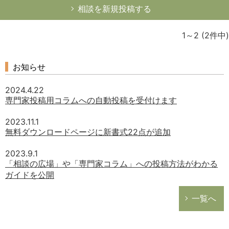
相談を新規投稿する
1～2
(2件中)
どのカテゴリーに投稿しますか？
お知らせ
選択してください
2024.4.22
労務管理
専門家投稿用コラムへの自動投稿を受付けます
税務経理
2023.11.1
企業法務
無料ダウンロードページに新書式22点が追加
経営の知恵
2023.9.1
総務の給湯室
「相談の広場」や「専門家コラム」への投稿方法がわかる
ガイドを公開
秘書のノウハウ
次へ
一覧へ