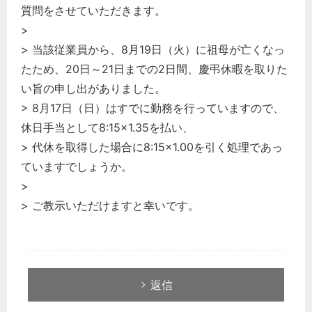
質問をさせていただきます。
>
> 当該従業員から、8月19日（火）に祖母が亡くなっ
たため、20日～21日までの2日間、慶弔休暇を取りた
い旨の申し出がありました。
> 8月17日（日）はすでに勤務を行っていますので、
休日手当として8:15×1.35を払い、
どのカテゴリーに投稿しますか？
> 代休を取得した場合に8:15×1.00を引く処理であっ
選択してください
ていますでしょうか。
労務管理
>
> ご教示いただけますと幸いです。
税務経理
企業法務
経営の知恵
総務の給湯室
返信
秘書のノウハウ