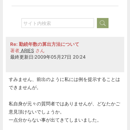
労務管理
税務経理
企業法務
経営の知恵
総務の給湯室
Re: 勤続年数の算出方法について
秘書のノウハウ
著者
ARIES
さん
最終更新日:2009年05月27日 20:24
次へ
すみません、前出のように私には例を提示することは
できませんが。
私自身が元々の質問者ではありませんが、どなたかご
意見頂けないでしょうか。
一点分からない事が出てきてしまいました。