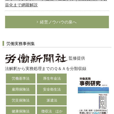
益化まで網羅解説
経営ノウハウの泉へ
労働実務事例集
監修提供
法解釈から実務処理までのＱ＆Ａを分類収録
労働基準法
厚生年金法
雇用保険法
安全衛生法
労災保険法
派遣法
健康保険法
徴収法 ほか