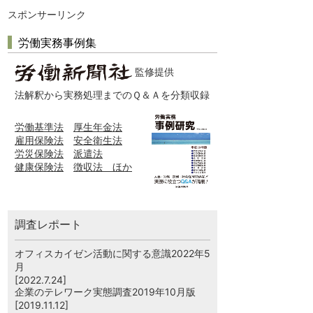
スポンサーリンク
労働実務事例集
監修提供
法解釈から実務処理までのＱ＆Ａを分類収録
労働基準法
厚生年金法
雇用保険法
安全衛生法
労災保険法
派遣法
健康保険法
徴収法 ほか
調査レポート
オフィスカイゼン活動に関する意識2022年5
月
[2022.7.24]
企業のテレワーク実態調査2019年10月版
[2019.11.12]