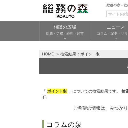
総務の森 - 
相談の広場
ニュース
総務・労務・経理・経営
コラム・記事・リリ
HOME
検索結果：
ポイント制
「
ポイント制
」についての検索結果です。
検
す。
ご希望の情報は、みつか
コラムの泉