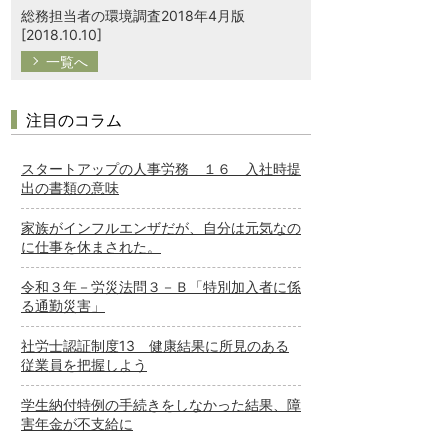
総務担当者の環境調査2018年4月版
[2018.10.10]
一覧へ
注目のコラム
スタートアップの人事労務 １６ 入社時提
出の書類の意味
家族がインフルエンザだが、自分は元気なの
に仕事を休まされた。
令和３年－労災法問３－Ｂ「特別加入者に係
る通勤災害」
社労士認証制度13 健康結果に所見のある
従業員を把握しよう
学生納付特例の手続きをしなかった結果、障
害年金が不支給に