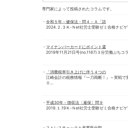
専門家によって投稿されたコラムです。
令和５年－健保法・問４－Ａ「諮
2024.２.３Ｋ-Ｎet社労士受験ゼミ合格ナビ
マイナンバーカードにポイント還
2019年11月21日号(no.1167)３分労働ぷちコ
「消費税率引き上げに伴う４つの
江崎会計の税務情報『一刀両断！』～実戦で
０...
平成30年－徴収法〔雇保〕問９
2019.１.19Ｋ-Ｎet社労士受験ゼミ合格ナビ
ストレスチェックと産業医分類