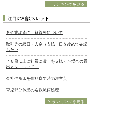
ランキングを見る
注目の相談スレッド
各企業調査の回答義務について
取引先の締日・入金（支払）日を改めて確認
したい
７５歳以上に社員に賞与を支払った場合の届
出方法について。
会社住所印を作り直す時の注意点
育児部分休業の端数減額処理
ランキングを見る