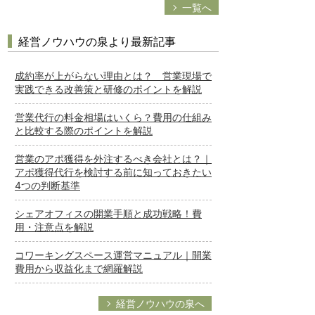
一覧へ
経営ノウハウの泉より最新記事
成約率が上がらない理由とは？ 営業現場で
実践できる改善策と研修のポイントを解説
営業代行の料金相場はいくら？費用の仕組み
と比較する際のポイントを解説
営業のアポ獲得を外注するべき会社とは？｜
アポ獲得代行を検討する前に知っておきたい
4つの判断基準
シェアオフィスの開業手順と成功戦略！費
用・注意点を解説
コワーキングスペース運営マニュアル｜開業
費用から収益化まで網羅解説
経営ノウハウの泉へ