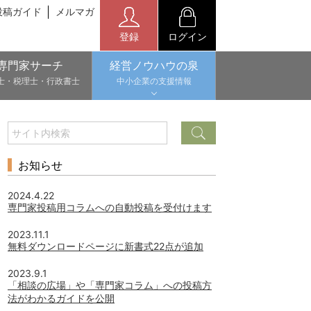
投稿ガイド
メルマガ
登録
ログイン
専門家サーチ
経営ノウハウの泉
士・税理士・行政書士
中小企業の支援情報
お知らせ
2024.4.22
専門家投稿用コラムへの自動投稿を受付けます
2023.11.1
無料ダウンロードページに新書式22点が追加
2023.9.1
「相談の広場」や「専門家コラム」への投稿方
法がわかるガイドを公開