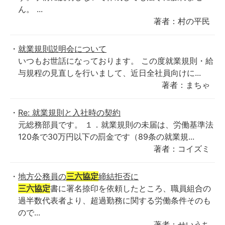
ん。 ...
著者：村の平民
就業規則説明会について
いつもお世話になっております。 この度就業規則・給
与規程の見直しを行いまして、近日全社員向けに...
著者：まちゃ
Re: 就業規則と入社時の契約
元総務部員です。 １．就業規則の未届は、労働基準法
120条で30万円以下の罰金です（89条の就業規...
著者：コイズミ
地方公務員の
三六協定
締結拒否に
三六協定
書に署名捺印を依頼したところ、職員組合の
過半数代表者より、超過勤務に関する労働条件そのも
ので...
著者：せいうち