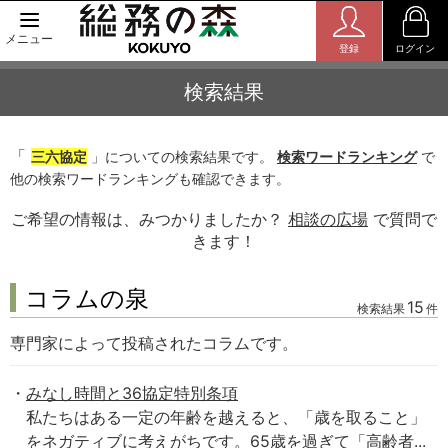
メニュー
登録
ログイン
検索結果
「
三六協定
」についての検索結果です。
検索ワードランキング
で
他の検索ワードランキングも確認できます。
ご希望の情報は、みつかりましたか？
相談の広場
で質問で
きます！
コラムの泉
15
検索結果
件
専門家によって投稿されたコラムです。
みなし時間と36協定特別条項
私たちはある一定の年齢を越えると、「歳を取ること」
をネガティブに考えがちです。65歳を過ぎて「高齢者...