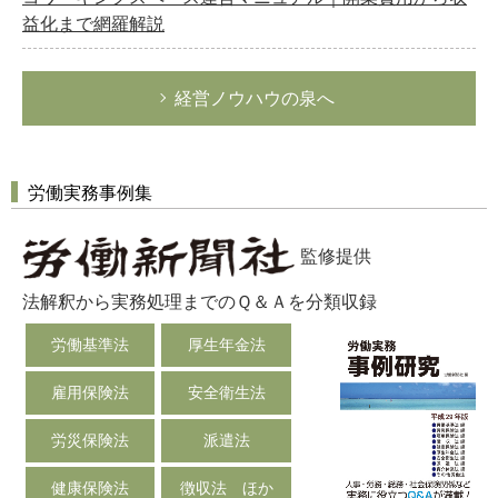
益化まで網羅解説
経営ノウハウの泉へ
労働実務事例集
監修提供
法解釈から実務処理までのＱ＆Ａを分類収録
労働基準法
厚生年金法
雇用保険法
安全衛生法
労災保険法
派遣法
健康保険法
徴収法 ほか