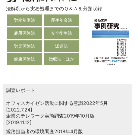
法解釈から実務処理までのＱ＆Ａを分類収録
労働基準法
厚生年金法
雇用保険法
安全衛生法
労災保険法
派遣法
健康保険法
徴収法 ほか
調査レポート
オフィスカイゼン活動に関する意識2022年5月
[2022.7.24]
企業のテレワーク実態調査2019年10月版
[2019.11.12]
総務担当者の環境調査2018年4月版