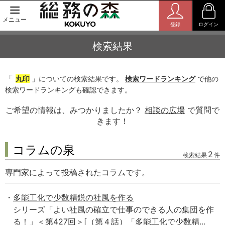
メニュー
登録
ログイン
検索結果
「
丸印
」についての検索結果です。
検索ワードランキング
で他の
検索ワードランキングも確認できます。
ご希望の情報は、みつかりましたか？
相談の広場
で質問で
きます！
コラムの泉
2
検索結果
件
専門家によって投稿されたコラムです。
多能工化で少数精鋭の社風を作る
シリーズ「よい社風の確立で仕事のできる人の集団を作
る！」＜第427回＞[（第４話）「多能工化で少数精...