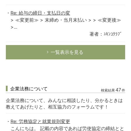
Re: 給与の締日・支払日の変
> ≪変更前≫ > 末締め・当月末払い > > ≪変更後≫
>...
著者：ﾕｷﾝｺｸﾗﾌﾞ
一覧表示を見る
企業法務について
47
検索結果
件
企業法務について、みんなに相談したり、分かるときは
教えてあげたりと、相互協力のフォーラムです！
Re: 労務協定と就業規則変更
こんにちは。 記載の内容であれば労使協定の締結とと