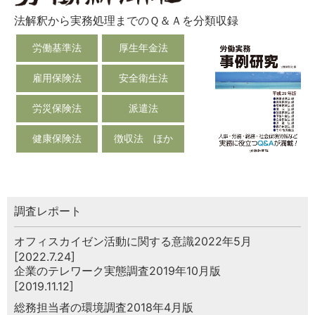
法解釈から実務処理までのＱ＆Ａを分類収録
労働基準法
厚生年金法
雇用保険法
安全衛生法
労災保険法
派遣法
健康保険法
徴収法 ほか
調査レポート
オフィスカイゼン活動に関する意識2022年5月
[2022.7.24]
企業のテレワーク実態調査2019年10月版
[2019.11.12]
総務担当者の環境調査2018年4月版