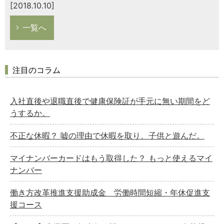
[2018.10.10]
一覧へ
注目のコラム
入社直後や退職直後で健康保険証が手元に無い期間をど
うするか。
不正な休暇？ 嘘の理由で休暇を取り、子供と遊んだ。
マイナンバーカードはもう取得した？ もっと使えるマイ
ナンバー
働き方改革推進支援助成金 労働時間短縮・年休促進支
援コース